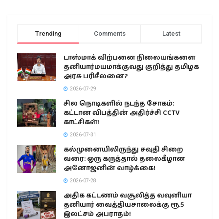
Trending
Comments
Latest
டாஸ்மாக் விற்பனை நிலையங்களை
தனியார்மயமாக்குவது குறித்து தமிழக
அரசு பரிசீலனை?
2026-07-29
சில நொடிகளில் நடந்த சோகம்:
கட்டான விபத்தின் அதிர்ச்சி CCTV
காட்சிகள்!
2026-07-31
கல்முனையிலிருந்து சவுதி சிறை
வரை: ஒரு கருத்தால் தலைகீழான
அனோஜனின் வாழ்க்கை!
2026-07-28
அதிக கட்டணம் வசூலித்த வவுனியா
தனியார் வைத்தியசாலைக்கு ரூ.5
இலட்சம் அபராதம்!