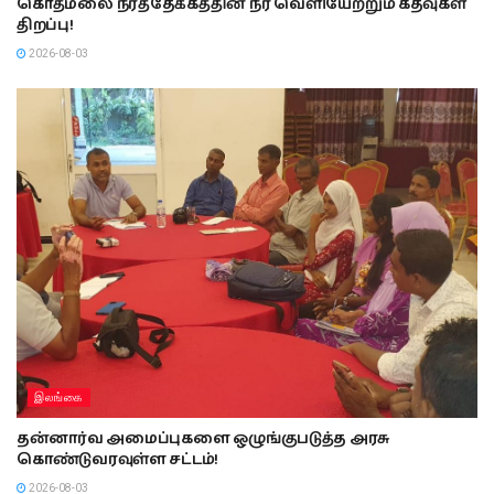
கொத்மலை நீர்த்தேக்கத்தின் நீர் வெளியேற்றும் கதவுகள்
திறப்பு!
2026-08-03
இலங்கை
தன்னார்வ அமைப்புகளை ஒழுங்குபடுத்த அரசு
கொண்டுவரவுள்ள சட்டம்!
2026-08-03