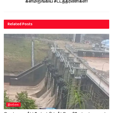
களமிறங்கிய சட்டத்தரணிகள்!
Related
Posts
இலங்கை