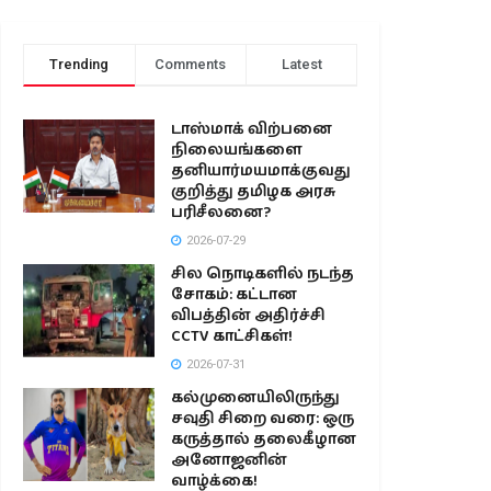
Trending
Comments
Latest
டாஸ்மாக் விற்பனை
நிலையங்களை
தனியார்மயமாக்குவது
குறித்து தமிழக அரசு
பரிசீலனை?
2026-07-29
சில நொடிகளில் நடந்த
சோகம்: கட்டான
விபத்தின் அதிர்ச்சி
CCTV காட்சிகள்!
2026-07-31
கல்முனையிலிருந்து
சவுதி சிறை வரை: ஒரு
கருத்தால் தலைகீழான
அனோஜனின்
வாழ்க்கை!