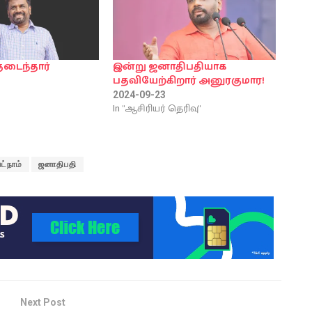
தடைந்தார்
இன்று ஜனாதிபதியாக
பதவியேற்கிறார் அனுரகுமார!
2024-09-23
In "ஆசிரியர் தெரிவு"
ட்நாம்
ஜனாதிபதி
Next Post