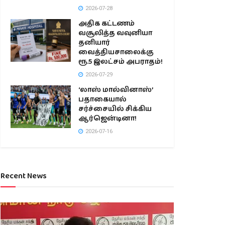
2026-07-28
அதிக கட்டணம்
வசூலித்த வவுனியா
தனியார்
வைத்தியசாலைக்கு
ரூ.5 இலட்சம் அபராதம்!
2026-07-29
‘லாஸ் மால்வினாஸ்’
பதாகையால்
சர்ச்சையில் சிக்கிய
ஆர்ஜென்டினா!
2026-07-16
Recent News