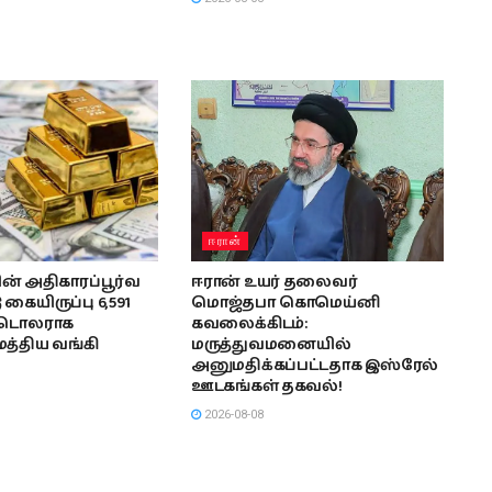
ஈரான்
் அதிகாரப்பூர்வ
ஈரான் உயர் தலைவர்
கையிருப்பு 6,591
மொஜ்தபா கொமெய்னி
் டொலராக
கவலைக்கிடம்:
 மத்திய வங்கி
மருத்துவமனையில்
அனுமதிக்கப்பட்டதாக இஸ்ரேல்
ஊடகங்கள் தகவல்!
2026-08-08