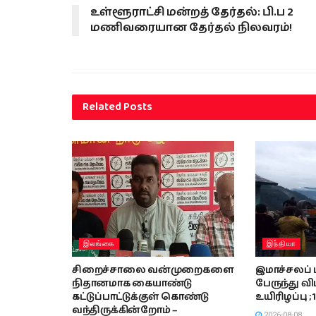
உள்ளூராட்சி மன்றத் தேர்தல்: பி.ப 2
மணிவரையான தேர்தல் நிலவரம்!
Related
Posts
இலங்கை
இந்தியா
சிறைச்சாலை வன்முறைகளை
இமாச்சலப் 
நிதானமாக கையாண்டு
பேருந்து விப
கட்டுப்பாட்டுக்குள் கொண்டு
உயிரிழப்பு ; 
வந்திருக்கின்றோம் –
2026-08-08