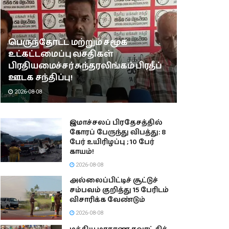
பெருந்தோட்ட மற்றும் சமூக
உட்கட்டமைப்பு வசதிகள்
பிரதியமைச்சர் சுந்தரலிங்கம் பிரதீப்
ஊடக சந்திப்பு!
2026-08-08
இமாச்சலப் பிரதேசத்தில்
கோரப் பேருந்து விபத்து: 8
பேர் உயிரிழப்பு ; 10 பேர்
காயம்!
2026-08-08
அல்லைப்பிட்டிச் சூட்டுச்
சம்பவம் குறித்து 15 பேரிடம்
விசாரிக்க வேண்டும்
2026-08-08