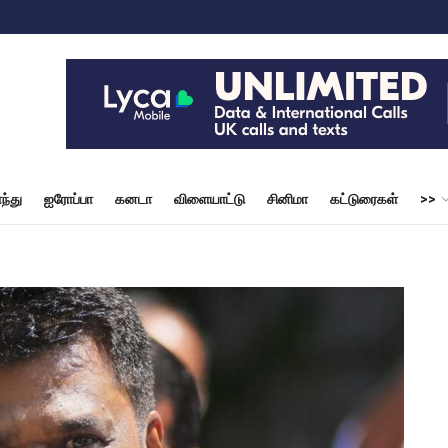
ந்து
ஐரோப்பா
கனடா
விளையாட்டு
சினிமா
கட்டுரைகள்
>>