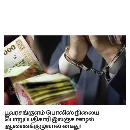
பூவரசங்குளம் பொலிஸ் நிலைய
பொறுப்பதிகாரி இலஞ்ச ஊழல்
ஆணைக்குழுவால் கைது!