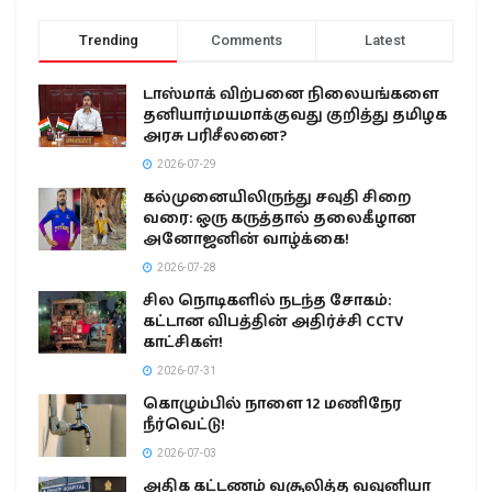
Trending
Comments
Latest
டாஸ்மாக் விற்பனை நிலையங்களை
தனியார்மயமாக்குவது குறித்து தமிழக
அரசு பரிசீலனை?
2026-07-29
கல்முனையிலிருந்து சவுதி சிறை
வரை: ஒரு கருத்தால் தலைகீழான
அனோஜனின் வாழ்க்கை!
2026-07-28
சில நொடிகளில் நடந்த சோகம்:
கட்டான விபத்தின் அதிர்ச்சி CCTV
காட்சிகள்!
2026-07-31
கொழும்பில் நாளை 12 மணிநேர
நீர்வெட்டு!
2026-07-03
அதிக கட்டணம் வசூலித்த வவுனியா