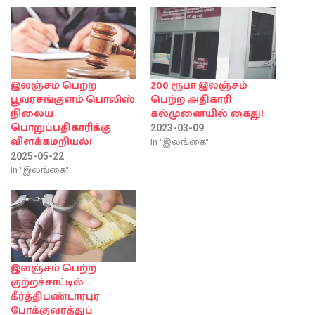
இலஞ்சம் பெற்ற
200 ரூபா இலஞ்சம்
பூவரசங்குளம் பொலிஸ்
பெற்ற அதிகாரி
நிலைய
கல்முனையில் கைது!
பொறுப்பதிகாரிக்கு
2023-03-09
In "இலங்கை"
விளக்கமறியல்!
2025-05-22
In "இலங்கை"
இலஞ்சம் பெற்ற
குற்றச்சாட்டில்
கீர்த்திபண்டாரபுர
போக்குவரத்துப்