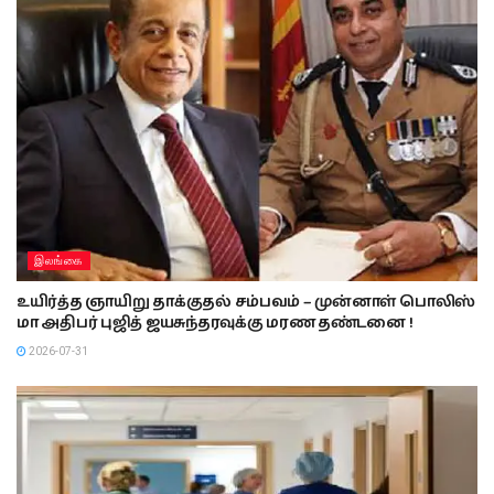
இலங்கை
உயிர்த்த ஞாயிறு தாக்குதல் சம்பவம் – முன்னாள் பொலிஸ்
மா அதிபர் புஜித் ஜயசுந்தரவுக்கு மரண தண்டனை !
2026-07-31