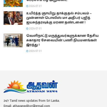
பேரிச்சம் பழ அறுவடை
2026-07-31
உயிர்த்த ஞாயிறு தாக்குதல் சம்பவம் –
முன்னாள் பொலிஸ் மா அதிபர் புஜித்
ஜயசுந்தரவுக்கு மரண தண்டனை !
2026-07-31
வெளிநாட்டு மருத்துவர்களுக்கான தேசிய
சுகாதார சேவையின் பணி நியமனங்கள்
இரத்து !
2026-07-31
24/7 Tamil news updates from Sri Lanka.
Email: athavaneditor@gmail.com