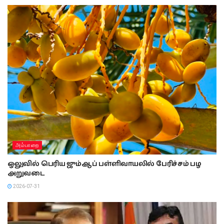
அம்பாறை
ஒலுவில் பெரிய ஜும்ஆப் பள்ளிவாயலில் பேரிச்சம் பழ
அறுவடை
2026-07-31