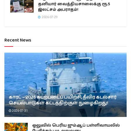
தனியார் வைத்தியசாலைக்கு ரூ.5
இலட்சம் அபராதம்!
2026-07-29
Recent News
காரட் – 2026 கடற்படைப் பயிற்சி, தீவிர கடல்சார்
செயல்பாடுகள் கட்டத்திற்குள் நுழைகிறது!
2026-07-31
ஒலுவில் பெரிய ஜும்ஆப் பள்ளிவாயலில்