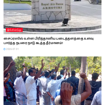
இங்கிலாந்து
சைப்ரஸில் உள்ள பிரித்தானிய படைத்தளத்தை உளவு
பார்த்த நபரை நாடு கடத்த தீர்மானம்!
2026-07-31