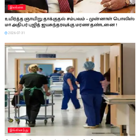
இலங்கை
உயிர்த்த ஞாயிறு தாக்குதல் சம்பவம் – முன்னாள் பொலிஸ்
மா அதிபர் புஜித் ஜயசுந்தரவுக்கு மரண தண்டனை !
2026-07-31
இங்கிலாந்து