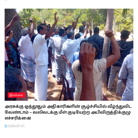
இலங்கை
அரசுக்கு ஒத்தூதும் அதிகாரிகளின் சூழ்ச்சியில் வீழ்ந்துவிட
வேண்டாம் – வலிவடக்கு மீள் குடியேற்ற அபிவிருத்திக்குழு
எச்சரிக்கை!
2026-07-31