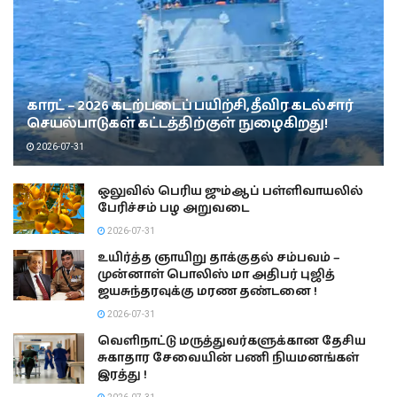
காரட் – 2026 கடற்படைப் பயிற்சி, தீவிர கடல்சார்
செயல்பாடுகள் கட்டத்திற்குள் நுழைகிறது!
2026-07-31
ஒலுவில் பெரிய ஜும்ஆப் பள்ளிவாயலில்
பேரிச்சம் பழ அறுவடை
2026-07-31
உயிர்த்த ஞாயிறு தாக்குதல் சம்பவம் –
முன்னாள் பொலிஸ் மா அதிபர் புஜித்
ஜயசுந்தரவுக்கு மரண தண்டனை !
2026-07-31
வெளிநாட்டு மருத்துவர்களுக்கான தேசிய
சுகாதார சேவையின் பணி நியமனங்கள்
இரத்து !