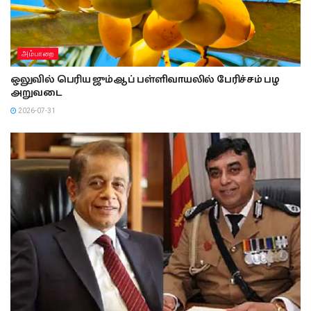
அம்பாறை
ஒலுவில் பெரிய ஜும்ஆப் பள்ளிவாயலில் பேரிச்சம் பழ
அறுவடை
2026-07-31