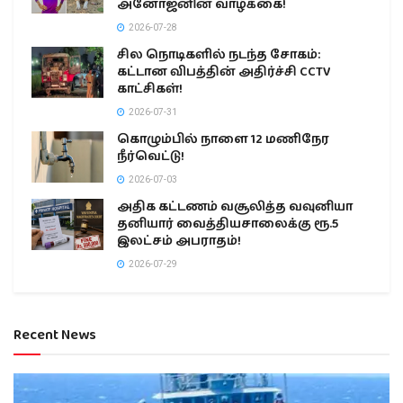
அனோஜனின் வாழ்க்கை!
2026-07-28
சில நொடிகளில் நடந்த சோகம்:
கட்டான விபத்தின் அதிர்ச்சி CCTV
காட்சிகள்!
2026-07-31
கொழும்பில் நாளை 12 மணிநேர
நீர்வெட்டு!
2026-07-03
அதிக கட்டணம் வசூலித்த வவுனியா
தனியார் வைத்தியசாலைக்கு ரூ.5
இலட்சம் அபராதம்!
2026-07-29
Recent News