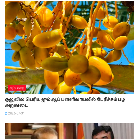
அம்பாறை
ஒலுவில் பெரிய ஜும்ஆப் பள்ளிவாயலில் பேரிச்சம் பழ
அறுவடை
2026-07-31