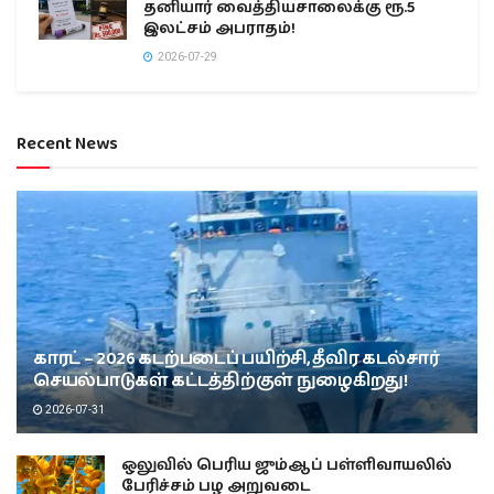
தனியார் வைத்தியசாலைக்கு ரூ.5
இலட்சம் அபராதம்!
2026-07-29
Recent News
காரட் – 2026 கடற்படைப் பயிற்சி, தீவிர கடல்சார்
செயல்பாடுகள் கட்டத்திற்குள் நுழைகிறது!
2026-07-31
ஒலுவில் பெரிய ஜும்ஆப் பள்ளிவாயலில்
பேரிச்சம் பழ அறுவடை