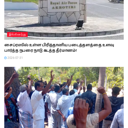
இங்கிலாந்து
சைப்ரஸில் உள்ள பிரித்தானிய படைத்தளத்தை உளவு
பார்த்த நபரை நாடு கடத்த தீர்மானம்!
2026-07-31