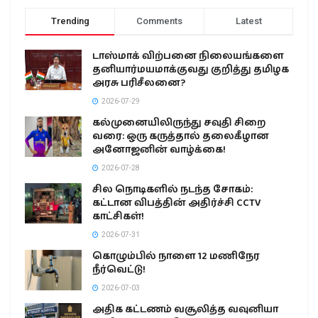
Trending
Comments
Latest
டாஸ்மாக் விற்பனை நிலையங்களை
தனியார்மயமாக்குவது குறித்து தமிழக
அரசு பரிசீலனை?
2026-07-29
கல்முனையிலிருந்து சவுதி சிறை
வரை: ஒரு கருத்தால் தலைகீழான
அனோஜனின் வாழ்க்கை!
2026-07-28
சில நொடிகளில் நடந்த சோகம்:
கட்டான விபத்தின் அதிர்ச்சி CCTV
காட்சிகள்!
2026-07-31
கொழும்பில் நாளை 12 மணிநேர
நீர்வெட்டு!
2026-07-03
அதிக கட்டணம் வசூலித்த வவுனியா