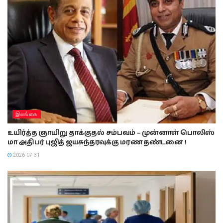
இலங்கை
உயிர்த்த ஞாயிறு தாக்குதல் சம்பவம் – முன்னாள் பொலிஸ்
மா அதிபர் புஜித் ஜயசுந்தரவுக்கு மரண தண்டனை !
2026-07-31