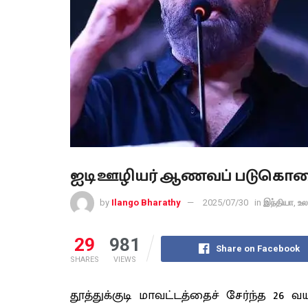
ஐடி ஊழியர் ஆணவப் படுகொலை
by
Ilango Bharathy
2025/07/30
in
இந்தியா
,
உல
29
981
Share on Facebook
SHARES
VIEWS
தூத்துக்குடி மாவட்டத்தைச் சேர்ந்த 2