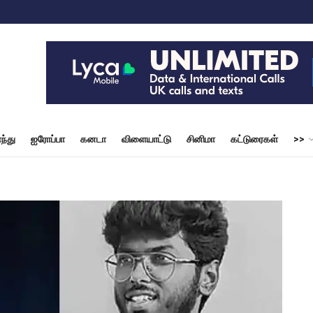
ந்து
ஐரோப்பா
கனடா
விளையாட்டு
சினிமா
கட்டுரைகள்
>>