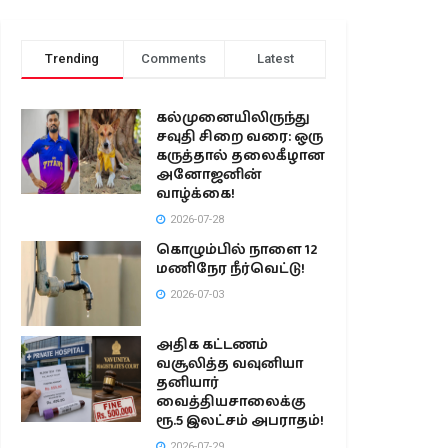
Trending
Comments
Latest
கல்முனையிலிருந்து
சவுதி சிறை வரை: ஒரு
கருத்தால் தலைகீழான
அனோஜனின்
வாழ்க்கை!
2026-07-28
கொழும்பில் நாளை 12
மணிநேர நீர்வெட்டு!
2026-07-03
அதிக கட்டணம்
வசூலித்த வவுனியா
தனியார்
வைத்தியசாலைக்கு
ரூ.5 இலட்சம் அபராதம்!
2026-07-29