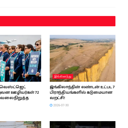
இங்கிலாந்து
வெஸ்ட்ஜெட்
இங்கிலாந்தின் லண்டன் உட்பட 7
ுவன ஊழியர்கள் 72
பிராந்தியங்களில் கடுமையான
வேலைநிறுத்த
வறட்சி!
2026-07-30