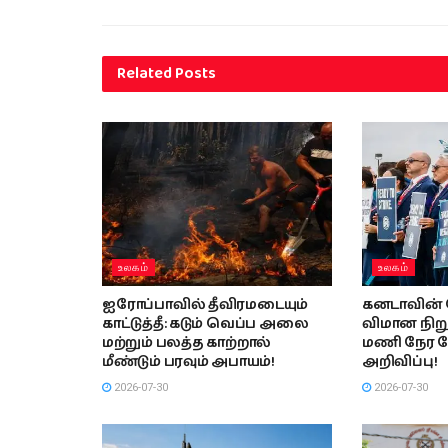
Related
Posts
உலகம்
உலகம்
ஐரோப்பாவில் தீவிரமடையும்
கனடாவின் 
காட்டுத்தீ: கடும் வெப்ப அலை
விமான நிற
மற்றும் பலத்த காற்றால்
மணி நேர 
மீண்டும் பரவும் அபாயம்!
அறிவிப்பு!
2026-07-30
2026-07-30