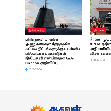
இங்கிலாந்து
இலங்கை
பிரித்தானியாவின்
நீர்கொழும்
அணுவாற்றல் நீர்மூழ்கிக்
சம்பவத்தில
கப்பல் திட்டங்களுக்கு 8 புள்ளி 4
அதிகாரியிடம
பில்லியன் பவுண்டுகள்
விசாரணை 
நிதியுதவி என பிரதமர் Andy
2026-07-30
Burnham அறிவிப்பு!
2026-07-30