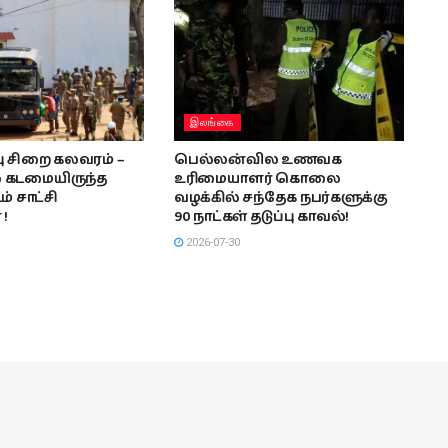
இலங்கை
பு சிறை கலவரம் –
பெல்லன்வில உணவக
் கடமையிருந்த
உரிமையாளர் கொலை
் சாட்சி
வழக்கில் சந்தேக நபர்களுக்கு
!
90 நாட்கள் தடுப்பு காவல்!
2026-07-30