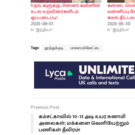
5 நாட்களுக்கு பின்னர் கவினின்
கன்னட மொழ
உடல் உறவினர்களிடம்
மன்னிப்பு க
ஒப்படைப்பு!
கமல் திட்டவட
2025-08-01
2025-05-30
In "இந்தியா"
In "இந்தியா"
Tags:
தூத்துக்குடி
பாளையங்கோட்டை
Previous Post
கம்சட்காவில் 10-13 அடி உயர சுனாமி
அலைகள்; மக்களை வெளியேற்றும்
பணிகள் தீவிரம்!