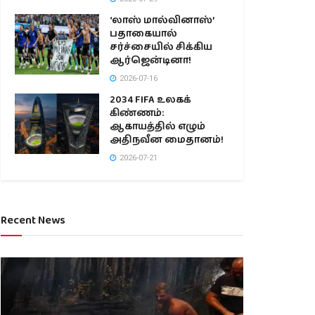
‘லாஸ் மால்வினாஸ்’
பதாகையால்
சர்ச்சையில் சிக்கிய
ஆர்ஜென்டினா!
2026-07-16
2034 FIFA உலகக்
கிண்ணம்:
ஆகாயத்தில் எழும்
அதிநவீன மைதானம்!
2026-07-21
Recent News