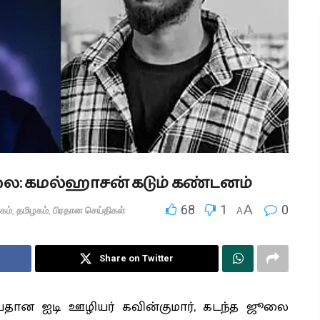
: கமல்ஹாசன் கடும் கண்டனம்
68
1
A
0
கம்
,
தமிழகம்
,
பிரதான செய்திகள்
A
Share on Twitter
6 வயதான ஐடி ஊழியர் கவின்குமார், கடந்த ஜூலை