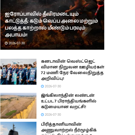
ஐரோப்பாவில் தீவிரமடையும்
காட்டுத்தீ: கடும் வெப்ப அலை மற்றும்
பலத்த காற்றால் மீண்டும் பரவும்
அபாயம்!
2026-07-30
கனடாவின் வெஸ்ட்ஜெட்
விமான நிறுவன ஊழியர்கள்
72 மணி நேர வேலைநிறுத்த
அறிவிப்பு!
2026-07-30
இங்கிலாந்தின் லண்டன்
உட்பட 7 பிராந்தியங்களில்
கடுமையான வறட்சி!
2026-07-30
பிரித்தானியாவின்
அணுவாற்றல் நீர்மூழ்கிக்