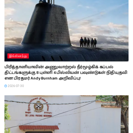
இங்கிலாந்து
பிரித்தானியாவின் அணுவாற்றல் நீர்மூழ்கிக் கப்பல்
திட்டங்களுக்கு 8 புள்ளி 4 பில்லியன் பவுண்டுகள் நிதியுதவி
என பிரதமர் Andy Burnham அறிவிப்பு!
2026-07-30