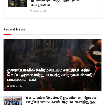
ஆகாயத்தில் எழும் அதிநவீன
மைதானம்!
2026-07-21
Recent News
ஐரோப்பாவில் தீவிரமடையும் காட்டுத்தீ: கடும்
வெப்ப அலை மற்றும் பலத்த காற்றால் மீண்டும்
பரவும் அபாயம்!
2026-07-30
கனடாவின் வெஸ்ட்ஜெட் விமான நிறுவன
ஊழியர்கள் 72 மணி நேர வேலைநிறுத்த