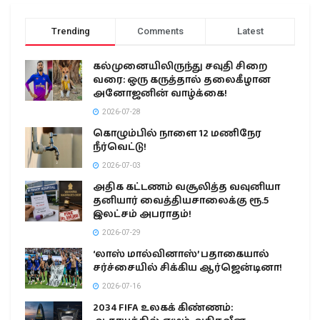
Trending
Comments
Latest
கல்முனையிலிருந்து சவுதி சிறை
வரை: ஒரு கருத்தால் தலைகீழான
அனோஜனின் வாழ்க்கை!
2026-07-28
கொழும்பில் நாளை 12 மணிநேர
நீர்வெட்டு!
2026-07-03
அதிக கட்டணம் வசூலித்த வவுனியா
தனியார் வைத்தியசாலைக்கு ரூ.5
இலட்சம் அபராதம்!
2026-07-29
‘லாஸ் மால்வினாஸ்’ பதாகையால்
சர்ச்சையில் சிக்கிய ஆர்ஜென்டினா!
2026-07-16
2034 FIFA உலகக் கிண்ணம்: