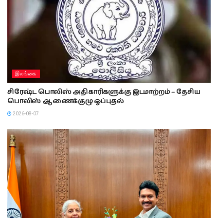
இலங்கை
சிரேஷ்ட பொலிஸ் அதிகாரிகளுக்கு இடமாற்றம் – தேசிய
பொலிஸ் ஆணைக்குழு ஒப்புதல்
2026-08-07