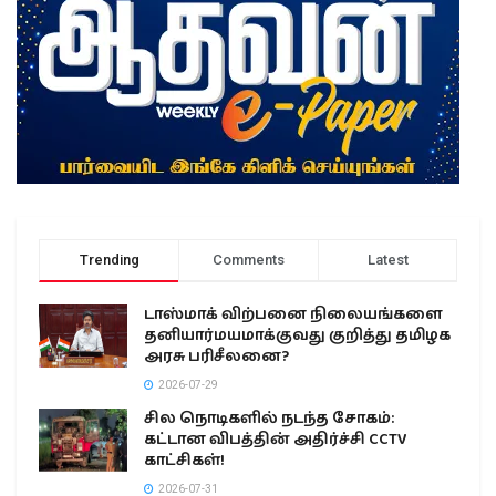
Trending
Comments
Latest
டாஸ்மாக் விற்பனை நிலையங்களை
தனியார்மயமாக்குவது குறித்து தமிழக
அரசு பரிசீலனை?
2026-07-29
சில நொடிகளில் நடந்த சோகம்:
கட்டான விபத்தின் அதிர்ச்சி CCTV
காட்சிகள்!
2026-07-31