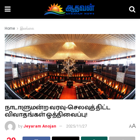
Home
இலங்கை
நாடாளுமன்ற வரவு-செலவுத் திட்ட
விவாதங்கள் ஒத்திவைப்பு!
A
by
Jeyaram Anojan
2025/11/27
A