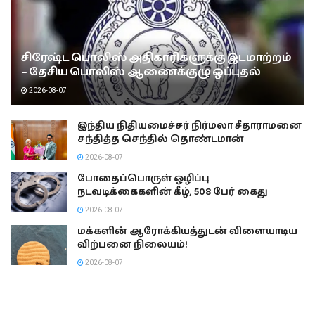
சிரேஷ்ட பொலிஸ் அதிகாரிகளுக்கு இடமாற்றம்
– தேசிய பொலிஸ் ஆணைக்குழு ஒப்புதல்
2026-08-07
இந்திய நிதியமைச்சர் நிர்மலா சீதாராமனை
சந்தித்த செந்தில் தொண்டமான்
2026-08-07
போதைப்பொருள் ஒழிப்பு
நடவடிக்கைகளின் கீழ், 508 பேர் கைது
2026-08-07
மக்களின் ஆரோக்கியத்துடன் விளையாடிய
விற்பனை நிலையம்!
2026-08-07