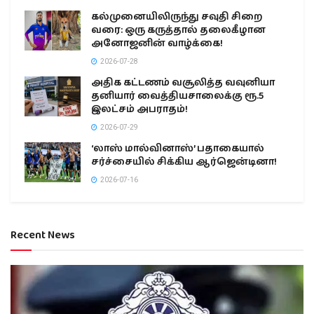
கல்முனையிலிருந்து சவுதி சிறை
வரை: ஒரு கருத்தால் தலைகீழான
அனோஜனின் வாழ்க்கை!
2026-07-28
அதிக கட்டணம் வசூலித்த வவுனியா
தனியார் வைத்தியசாலைக்கு ரூ.5
இலட்சம் அபராதம்!
2026-07-29
‘லாஸ் மால்வினாஸ்’ பதாகையால்
சர்ச்சையில் சிக்கிய ஆர்ஜென்டினா!
2026-07-16
Recent News