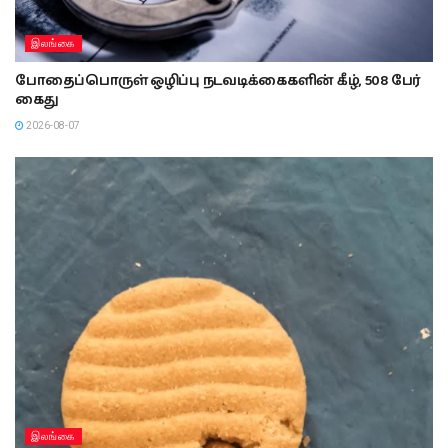
இலங்கை
போதைப்பொருள் ஒழிப்பு நடவடிக்கைகளின் கீழ், 508 பேர்
கைது
2026-08-07
இலங்கை