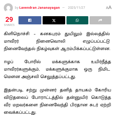
A
by
Lavendran Jananayagan
2025/11/27
A
29
SHARES
கிளிநொச்சி – கனகபுரம் துயிலும் இல்லத்தில்
மாவீரர் நினைவொலி எழுப்பப்பட்டு
நினைவேந்தல் நிகழ்வுகள் ஆரம்பிக்கப்பட்டுள்ளன.
ஈழப் போரில் மக்களுக்காக உயிர்நீத்த
மாவீரர்களுக்கும், மக்களுக்குமாக ஒரு நிமிட
மௌன அஞ்சலி செலுத்தப்பட்டது.
இதன்படி, சற்று முன்னர் தனித் தாயகம் கோரிய
விடுதலைப் போராட்டத்தில் தன்னுயிர் கொடுத்த
வீர மறவர்களை நினைவேந்தி பிரதான சுடர் ஏற்றி
வைக்கப்பட்டது.