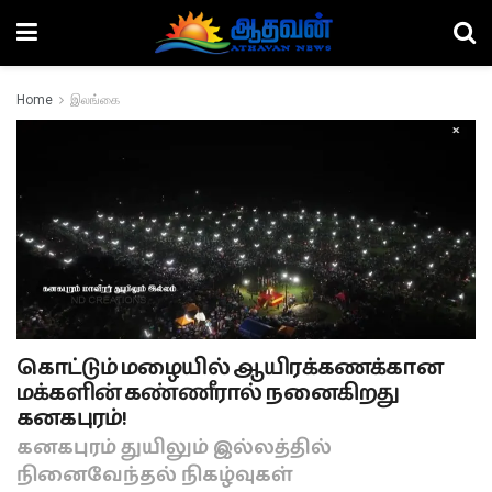
Home
இலங்கை
கொட்டும் மழையில் ஆயிரக்கணக்கான
மக்களின் கண்ணீரால் நனைகிறது
கனகபுரம்!
கனகபுரம் துயிலும் இல்லத்தில்
நினைவேந்தல் நிகழ்வுகள்