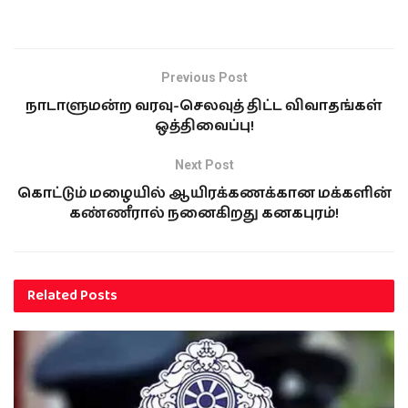
Previous Post
நாடாளுமன்ற வரவு-செலவுத் திட்ட விவாதங்கள்
ஒத்திவைப்பு!
Next Post
கொட்டும் மழையில் ஆயிரக்கணக்கான மக்களின்
கண்ணீரால் நனைகிறது கனகபுரம்!
Related
Posts