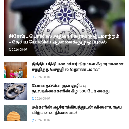
சிரேஷ்ட பொலிஸ் அதிகாரிகளுக்கு இடமாற்றம்
– தேசிய பொலிஸ் ஆணைக்குழு ஒப்புதல்
2026-08-07
இந்திய நிதியமைச்சர் நிர்மலா சீதாராமனை
சந்தித்த செந்தில் தொண்டமான்
2026-08-07
போதைப்பொருள் ஒழிப்பு
நடவடிக்கைகளின் கீழ், 508 பேர் கைது
2026-08-07
மக்களின் ஆரோக்கியத்துடன் விளையாடிய
விற்பனை நிலையம்!
2026-08-07