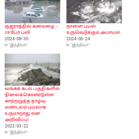
குஜராத்தில் கனமழை –
நாளை புயல்
28 பேர் பலி
உருவெடுக்கும் அபாயம்!
2024-08-30
2024-05-24
In "இந்தியா"
In "இந்தியா"
வங்கக் கடல் பகுதிகளில்
நிலைக்கொண்டுள்ள
காற்றழுத்த தாழ்வு
மண்டலம் புயலாக
உருமாறாது என
அறிவிப்பு!
2022-03-22
In "இந்தியா"