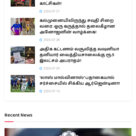
காட்சிகள்!
2026-07-31
கல்முனையிலிருந்து சவுதி சிறை
வரை: ஒரு கருத்தால் தலைகீழான
அனோஜனின் வாழ்க்கை!
2026-07-28
அதிக கட்டணம் வசூலித்த வவுனியா
தனியார் வைத்தியசாலைக்கு ரூ.5
இலட்சம் அபராதம்!
2026-07-29
‘லாஸ் மால்வினாஸ்’ பதாகையால்
சர்ச்சையில் சிக்கிய ஆர்ஜென்டினா!
2026-07-16
Recent News