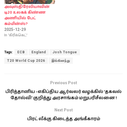
அவுஸ்திரேலியாவின்
டி20 உலகக் கிண்ண
அணியில் பேட்
கம்மின்ஸ்?
2025-12-29
In "கிரிக்கெட்"
Tags:
ECB
England
Josh Tongue
T20 World Cup 2026
இங்கிலாந்து
Previous Post
பிரித்தானிய -எகிப்திய ஆர்வலர் வழக்கில் ‘தகவல்
தோல்வி’ குறித்து அரசாங்கம் மறுபரிசீலனை !
Next Post
பிரட் லீக்கு கிடைத்த அங்கீகாரம்