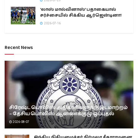
2026-07-29
‘லாஸ் மால்வினாஸ்’ பதாகையால்
சர்ச்சையில் சிக்கிய ஆர்ஜென்டினா!
2026-07-16
Recent News
சிரேஷ்ட பொலிஸ் அதிகாரிகளுக்கு இடமாற்றம்
– தேசிய பொலிஸ் ஆணைக்குழு ஒப்புதல்
2026-08-07
இந்திய நிதியமைச்சர் நிர்மலா சீதாராமனை