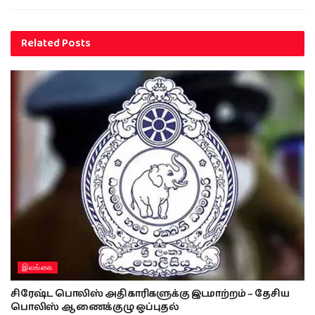
Related
Posts
இலங்கை
சிரேஷ்ட பொலிஸ் அதிகாரிகளுக்கு இடமாற்றம் – தேசிய
பொலிஸ் ஆணைக்குழு ஒப்புதல்