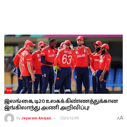
இலங்கை, டி20 உலகக் கிண்ணத்துக்கான
இங்கிலாந்து அணி அறிவிப்பு!
A
by
Jeyaram Anojan
2025/12/30
A