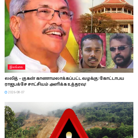
இலங்கை
லலித் – குகன் காணாமலாக்கப்பட்ட வழக்கு: கோட்டாபய
ராஜபக்சே சாட்சியம் அளிக்க உத்தரவு!
2026-08-07