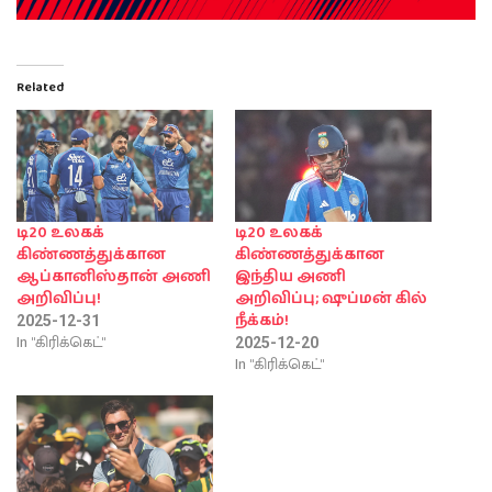
Related
டி20 உலகக்
டி20 உலகக்
கிண்ணத்துக்கான
கிண்ணத்துக்கான
ஆப்கானிஸ்தான் அணி
இந்திய அணி
அறிவிப்பு!
அறிவிப்பு; ஷுப்மன் கில்
நீக்கம்!
2025-12-31
In "கிரிக்கெட்"
2025-12-20
In "கிரிக்கெட்"