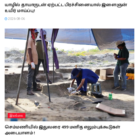
யாழில் தாயாருடன் ஏற்பட்ட பிரச்சினையால் இளைஞன்
உயிர் மாய்ப்பு!
2026-08-06
இலங்கை
செம்மணியில் இதுவரை 499 மனித எலும்புக்கூடுகள்
அடையாளம் !