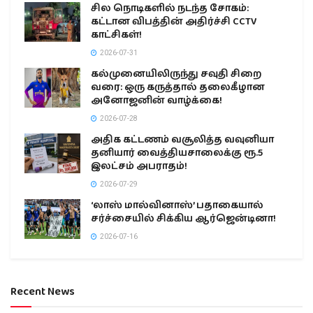
சில நொடிகளில் நடந்த சோகம்:
கட்டான விபத்தின் அதிர்ச்சி CCTV
காட்சிகள்!
2026-07-31
கல்முனையிலிருந்து சவுதி சிறை
வரை: ஒரு கருத்தால் தலைகீழான
அனோஜனின் வாழ்க்கை!
2026-07-28
அதிக கட்டணம் வசூலித்த வவுனியா
தனியார் வைத்தியசாலைக்கு ரூ.5
இலட்சம் அபராதம்!
2026-07-29
‘லாஸ் மால்வினாஸ்’ பதாகையால்
சர்ச்சையில் சிக்கிய ஆர்ஜென்டினா!
2026-07-16
Recent News