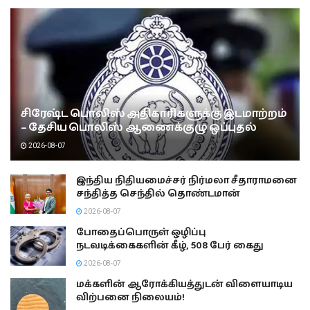
சிரேஷ்ட பொலிஸ் அதிகாரிகளுக்கு இடமாற்றம்
– தேசிய பொலிஸ் ஆணைக்குழு ஒப்புதல்
2026-08-07
இந்திய நிதியமைச்சர் நிர்மலா சீதாராமனை
சந்தித்த செந்தில் தொண்டமான்
2026-08-07
போதைப்பொருள் ஒழிப்பு
நடவடிக்கைகளின் கீழ், 508 பேர் கைது
2026-08-07
மக்களின் ஆரோக்கியத்துடன் விளையாடிய
விற்பனை நிலையம்!