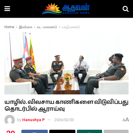
Home
இலங்கை
வட மாகாணம்
யாழ்ப்பாணம்
யாழில். விவசாய காணிகளை விடுவிப்பது
தொடர்பில் ஆராய்வு
A
by
Hanushya P
2026/02/03
A