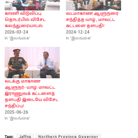
காணி விடுவிப்பு
வடமாகாண ஆளுநரை
தொடர்பில் விசேட
சந்தித்த யாழ் , மாவட்ட
கலந்துரையாடல்
கட்டளை தளபதி!
2026-03-24
2024-12-24
In "இலங்கை"
In "இலங்கை"
வடக்கு மாகாண
ஆளுநர்- யாழ். மாவட்ட
இராணுவக் கட்டளைத்
தளபதி இடையே விசேட
சந்திப்பு!
2025-06-26
In "இலங்கை"
Tags:
Jaffna
Northern Province Governor