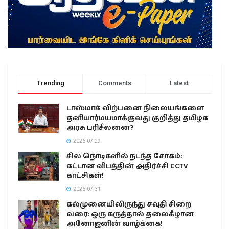
Trending
Comments
Latest
டாஸ்மாக் விற்பனை நிலையங்களை
தனியார்மயமாக்குவது குறித்து தமிழக
அரசு பரிசீலனை?
2026-07-29
சில நொடிகளில் நடந்த சோகம்:
கட்டான விபத்தின் அதிர்ச்சி CCTV
காட்சிகள்!
2026-07-31
கல்முனையிலிருந்து சவுதி சிறை
வரை: ஒரு கருத்தால் தலைகீழான
அனோஜனின் வாழ்க்கை!