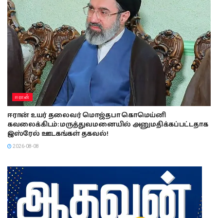
ஈரான்
ஈரான் உயர் தலைவர் மொஜ்தபா கொமெய்னி
கவலைக்கிடம்: மருத்துவமனையில் அனுமதிக்கப்பட்டதாக
இஸ்ரேல் ஊடகங்கள் தகவல்!
2026-08-08