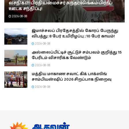
வசதிகள் பிரதியமைச்சர் சுந்தரலிங்கம் பிரதீப்
ஊடக சந்திப்பு!
2026-08-08
இமாச்சலப் பிரதேசத்தில் கோரப் பேருந்து
விபத்து: 8 பேர் உயிரிழப்பு ; 10 பேர் காயம்!
2026-08-08
அல்லைப்பிட்டிச் சூட்டுச் சம்பவம் குறித்து 15
பேரிடம் விசாரிக்க வேண்டும்
2026-08-08
மத்திய மாகாண சவாட் கிக் பாக்ஸிங்
சாம்பியன்ஷிப் 2026 சிறப்பாக நிறைவு
2026-08-08