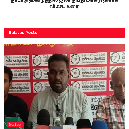
நாடாளுமன்றத்தில் ஜனாதிபதி மக்களுக்காக
விசேட உரை!
Related
Posts
இலங்கை