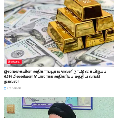
இலங்கை
இலங்கையின் அதிகாரப்பூர்வ வெளிநாட்டு கையிருப்பு
6,591 மில்லியன் டொலராக அதிகரிப்பு: மத்திய வங்கி
தகவல்!
2026-08-08