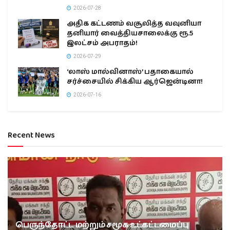
2026-07-28
அதிக கட்டணம் வசூலித்த வவுனியா
தனியார் வைத்தியசாலைக்கு ரூ.5
இலட்சம் அபராதம்!
2026-07-29
‘லாஸ் மால்வினாஸ்’ பதாகையால்
சர்ச்சையில் சிக்கிய ஆர்ஜென்டினா!
2026-07-16
Recent News
பெருந்தோட்ட மற்றும் சமூக உட்கட்டமைப்பு