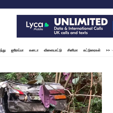
ந்து
ஐரோப்பா
கனடா
விளையாட்டு
சினிமா
கட்டுரைகள்
>>