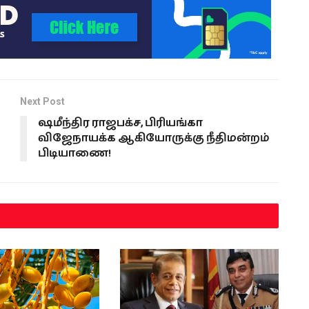
Next Post
ஷமீந்திர ராஜபக்ச, பிரியங்கா
விஜேநாயக்க ஆகியோருக்கு நீதிமன்றம்
பிடியாணை!