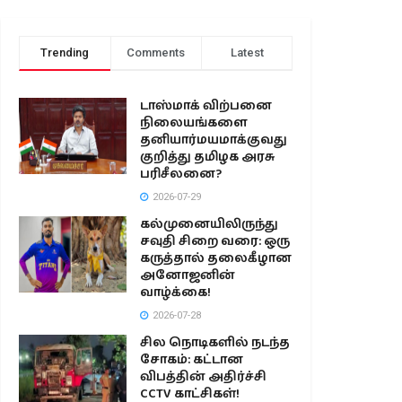
Trending
Comments
Latest
டாஸ்மாக் விற்பனை
நிலையங்களை
தனியார்மயமாக்குவது
குறித்து தமிழக அரசு
பரிசீலனை?
2026-07-29
கல்முனையிலிருந்து
சவுதி சிறை வரை: ஒரு
கருத்தால் தலைகீழான
அனோஜனின்
வாழ்க்கை!
2026-07-28
சில நொடிகளில் நடந்த
சோகம்: கட்டான
விபத்தின் அதிர்ச்சி
CCTV காட்சிகள்!