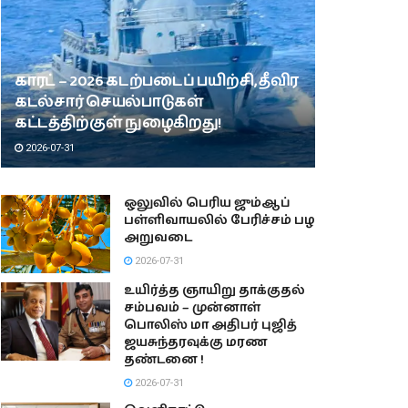
காரட் – 2026 கடற்படைப் பயிற்சி, தீவிர
கடல்சார் செயல்பாடுகள்
கட்டத்திற்குள் நுழைகிறது!
2026-07-31
ஒலுவில் பெரிய ஜும்ஆப்
பள்ளிவாயலில் பேரிச்சம் பழ
அறுவடை
2026-07-31
உயிர்த்த ஞாயிறு தாக்குதல்
சம்பவம் – முன்னாள்
பொலிஸ் மா அதிபர் புஜித்
ஜயசுந்தரவுக்கு மரண
தண்டனை !
2026-07-31