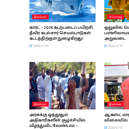
இலங்கை
அம்பாறை
காரட் – 2026 கடற்படைப் பயிற்சி,
ஒலுவில் பெ
தீவிர கடல்சார் செயல்பாடுகள்
பள்ளிவாயலி
கட்டத்திற்குள் நுழைகிறது!
அறுவடை
2026-07-31
2026-07-31
இலங்கை
இலங்கை
அரசுக்கு ஒத்தூதும்
ஆகஸ்ட் மாத
அதிகாரிகளின் சூழ்ச்சியில்
விலையில் 
வீழ்ந்துவிட வேண்டாம் –
2026-07-31