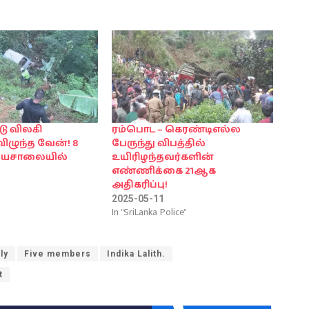
டு விலகி
ரம்பொட – கெரண்டிஎல்ல
விழுந்த வேன்! 8
பேருந்து விபத்தில்
தியசாலையில்
உயிரிழந்தவர்களின்
எண்ணிக்கை 21ஆக
அதிகரிப்பு!
2025-05-11
In "SriLanka Police"
ly
Five members
Indika Lalith.
t