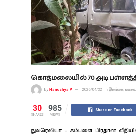
கொத்மலையில் 70 அடி பள்ளத்தில
by
Hanushya P
2026/04/02
in
இலங்கை
,
மலைய
30
985
Share on Facebook
SHARES
VIEWS
நுவரெலியா – கம்பளை பிரதான வீதியி