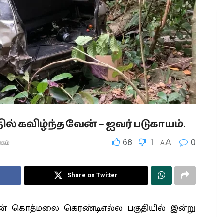
் கவிழ்ந்த வேன் – ஐவர் படுகாயம்.
68
1
A
0
கம்
A
Share on Twitter
ன் கொத்மலை கெரண்டிஎல்ல பகுதியில் இன்று