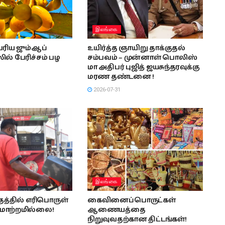
இலங்கை
ரிய ஜும்ஆப்
உயிர்த்த ஞாயிறு தாக்குதல்
ல் பேரிச்சம் பழ
சம்பவம் – முன்னாள் பொலிஸ்
மா அதிபர் புஜித் ஜயசுந்தரவுக்கு
மரண தண்டனை !
2026-07-31
இலங்கை
த்தில் எரிபொருள்
கைவினைப்பொருட்கள்
மாற்றமில்லை!
ஆணையத்தை
நிறுவுவதற்கான திட்டங்கள்!