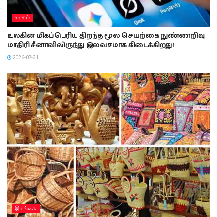
உலகம்
உலகின் மிகப்பெரிய திறந்த மூல செயற்கை நுண்ணறிவு
மாதிரி சீனாவிலிருந்து இலவசமாக கிடைக்கிறது!
2026-07-31
இலங்கை