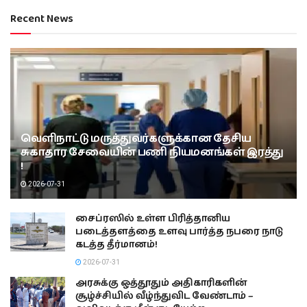
Recent News
வெளிநாட்டு மருத்துவர்களுக்கான தேசிய
சுகாதார சேவையின் பணி நியமனங்கள் இரத்து
!
2026-07-31
சைப்ரஸில் உள்ள பிரித்தானிய
படைத்தளத்தை உளவு பார்த்த நபரை நாடு
கடத்த தீர்மானம்!
2026-07-31
அரசுக்கு ஒத்தூதும் அதிகாரிகளின்
சூழ்ச்சியில் வீழ்ந்துவிட வேண்டாம் –