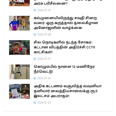
அரசு பரிசீலனை?
2026-07-29
கல்முனையிலிருந்து சவுதி சிறை
வரை: ஒரு கருத்தால் தலைகீழான
அனோஜனின் வாழ்க்கை!
2026-07-28
சில நொடிகளில் நடந்த சோகம்:
கட்டான விபத்தின் அதிர்ச்சி CCTV
காட்சிகள்!
2026-07-31
கொழும்பில் நாளை 12 மணிநேர
நீர்வெட்டு!
2026-07-03
அதிக கட்டணம் வசூலித்த வவுனியா
தனியார் வைத்தியசாலைக்கு ரூ.5
இலட்சம் அபராதம்!
2026-07-29