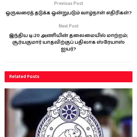
Previous Post
ஒருவரைத் தடுக்க ஒன்றுபடும் வாழ்நாள் எதிரிகள்?
Next Post
இந்திய டி:20 அணியின் தலைமையில் மாற்றம்;
சூர்யகுமார் யாதவிற்குப் பதிலாக ஸ்ரேயாஸ்
ஐயர்?
Related
Posts