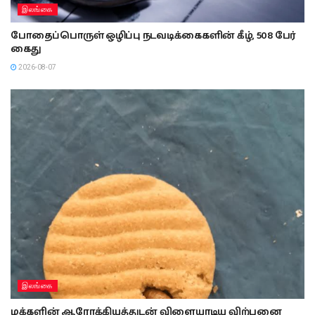
இலங்கை
போதைப்பொருள் ஒழிப்பு நடவடிக்கைகளின் கீழ், 508 பேர்
கைது
2026-08-07
இலங்கை
மக்களின் ஆரோக்கியத்துடன் விளையாடிய விற்பனை