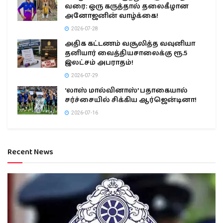
வரை: ஒரு கருத்தால் தலைகீழான
அனோஜனின் வாழ்க்கை!
2026-07-28
அதிக கட்டணம் வசூலித்த வவுனியா
தனியார் வைத்தியசாலைக்கு ரூ.5
இலட்சம் அபராதம்!
2026-07-29
‘லாஸ் மால்வினாஸ்’ பதாகையால்
சர்ச்சையில் சிக்கிய ஆர்ஜென்டினா!
2026-07-16
Recent News