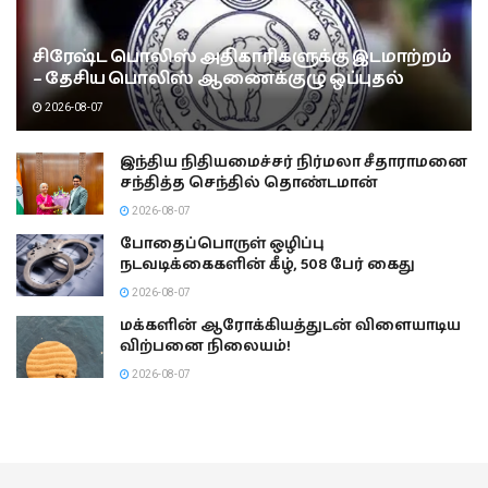
சிரேஷ்ட பொலிஸ் அதிகாரிகளுக்கு இடமாற்றம்
– தேசிய பொலிஸ் ஆணைக்குழு ஒப்புதல்
2026-08-07
இந்திய நிதியமைச்சர் நிர்மலா சீதாராமனை
சந்தித்த செந்தில் தொண்டமான்
2026-08-07
போதைப்பொருள் ஒழிப்பு
நடவடிக்கைகளின் கீழ், 508 பேர் கைது
2026-08-07
மக்களின் ஆரோக்கியத்துடன் விளையாடிய
விற்பனை நிலையம்!
2026-08-07