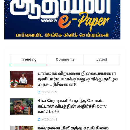
Trending
Comments
Latest
டாஸ்மாக் விற்பனை நிலையங்களை
தனியார்மயமாக்குவது குறித்து தமிழக
அரசு பரிசீலனை?
2026-07-29
சில நொடிகளில் நடந்த சோகம்:
கட்டான விபத்தின் அதிர்ச்சி CCTV
காட்சிகள்!
2026-07-31
கல்முனையிலிருந்து சவுதி சிறை