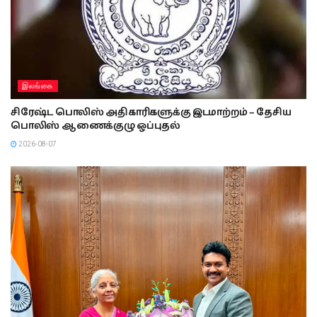
இலங்கை
சிரேஷ்ட பொலிஸ் அதிகாரிகளுக்கு இடமாற்றம் – தேசிய
பொலிஸ் ஆணைக்குழு ஒப்புதல்
2026-08-07