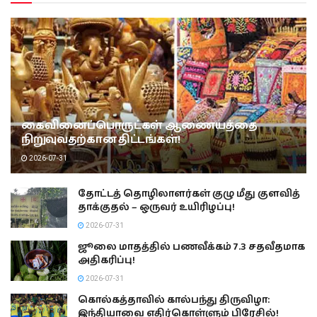
கைவினைப்பொருட்கள் ஆணையத்தை
நிறுவுவதற்கான திட்டங்கள்!
2026-07-31
தோட்டத் தொழிலாளர்கள் குழு மீது குளவித்
தாக்குதல் – ஒருவர் உயிரிழப்பு!
2026-07-31
ஜூலை மாதத்தில் பணவீக்கம் 7.3 சதவீதமாக
அதிகரிப்பு!
2026-07-31
கொல்கத்தாவில் கால்பந்து திருவிழா:
இந்தியாவை எதிர்கொள்ளும் பிரேசில்!