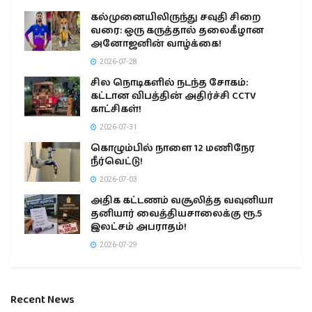
கல்முனையிலிருந்து சவுதி சிறை
வரை: ஒரு கருத்தால் தலைகீழான
அனோஜனின் வாழ்க்கை!
2026-07-28
சில நொடிகளில் நடந்த சோகம்:
கட்டான விபத்தின் அதிர்ச்சி CCTV
காட்சிகள்!
2026-07-31
கொழும்பில் நாளை 12 மணிநேர
நீர்வெட்டு!
2026-07-03
அதிக கட்டணம் வசூலித்த வவுனியா
தனியார் வைத்தியசாலைக்கு ரூ.5
இலட்சம் அபராதம்!
2026-07-29
Recent News