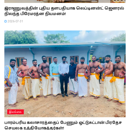
இராணுவத்தின் புதிய தளபதியாக லெப்டினன்ட் ஜெனரல்
நிலந்த பிரேமரத்ன நியமனம்!
2026-07-31
இலங்கை
பாரம்பரிய கலாசாரத்தைப் பேணும் ஒட்டுசுட்டான் பிரதேச
செயலக உத்தியோகத்தர்கள்!