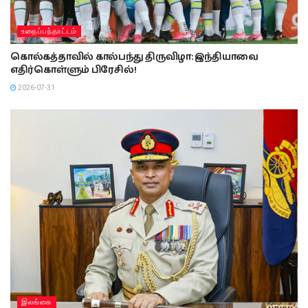
உதைப்பந்தாட்டம்
கொல்கத்தாவில் கால்பந்து திருவிழா: இந்தியாவை
எதிர்கொள்ளும் பிரேசில்!
2026-07-31
இலங்கை