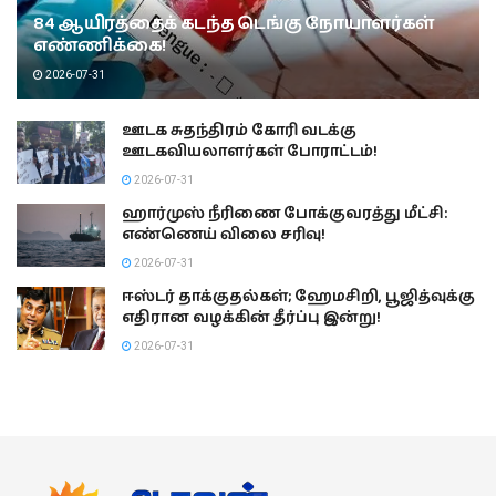
84 ஆயிரத்தைக் கடந்த டெங்கு நோயாளர்கள்
எண்ணிக்கை!
2026-07-31
ஊடக சுதந்திரம் கோரி வடக்கு
ஊடகவியலாளர்கள் போராட்டம்!
2026-07-31
ஹார்முஸ் நீரிணை போக்குவரத்து மீட்சி:
எண்ணெய் விலை சரிவு!
2026-07-31
ஈஸ்டர் தாக்குதல்கள்; ஹேமசிறி, பூஜித்வுக்கு
எதிரான வழக்கின் தீர்ப்பு இன்று!
2026-07-31