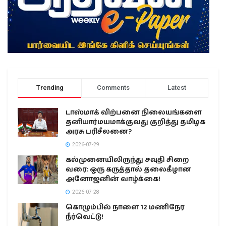
Trending
Comments
Latest
டாஸ்மாக் விற்பனை நிலையங்களை
தனியார்மயமாக்குவது குறித்து தமிழக
அரசு பரிசீலனை?
2026-07-29
கல்முனையிலிருந்து சவுதி சிறை
வரை: ஒரு கருத்தால் தலைகீழான
அனோஜனின் வாழ்க்கை!
2026-07-28
கொழும்பில் நாளை 12 மணிநேர
நீர்வெட்டு!