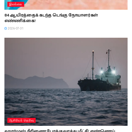
இலங்கை
84 ஆயிரத்தைக் கடந்த டெங்கு நோயாளர்கள்
எண்ணிக்கை!
2026-07-31
ஆசிரியர் தெரிவு
ஹார்முஸ் நீரிணை போக்குவரத்து மீட்சி: எண்ணெய்