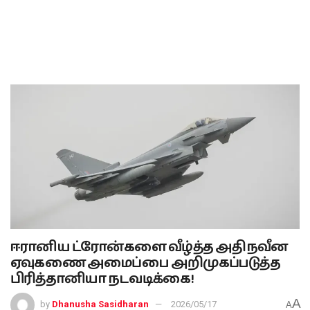
ஈரானிய ட்ரோன்களை வீழ்த்த அதிநவீன
ஏவுகணை அமைப்பை அறிமுகப்படுத்த
பிரித்தானியா நடவடிக்கை!
A
by
Dhanusha Sasidharan
2026/05/17
A