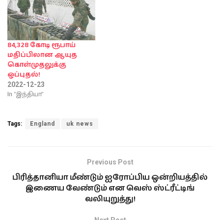
84,328 கோடி ரூபாய்
மதிப்பிலான ஆயுத
கொள்முதலுக்கு
ஒப்புதல்!
2022-12-23
In "இந்தியா"
Tags:
England
uk news
Previous Post
பிரித்தானியா மீண்டும் ஐரோப்பிய ஒன்றியத்தில்
இணைய வேண்டும் என வெஸ் ஸ்ட்ரீட்டிங்
வலியுறுத்து!