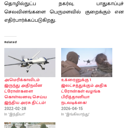
தொழில்நுட்ப நகர்வு, பாதுகாப்புச்
செலவினங்களை பெருமளவில் குறைக்கும் என
எதிர்பார்க்கப்படுகிறது.
Related
அமெரிக்காவிடம்
உக்ரைனுக்கு 1
இருந்து அதிநவீன
இலட்சத்துக்கும் அதிக
ட்ரோன்களை
ட்ரோன்கள் வழங்க
கொள்வனவு செய்ய
பிரித்தானியா
இந்திய அரசு திட்டம்!
நடவடிக்கை!
2022-02-28
2026-04-15
In "இந்தியா"
In "இங்கிலாந்து"