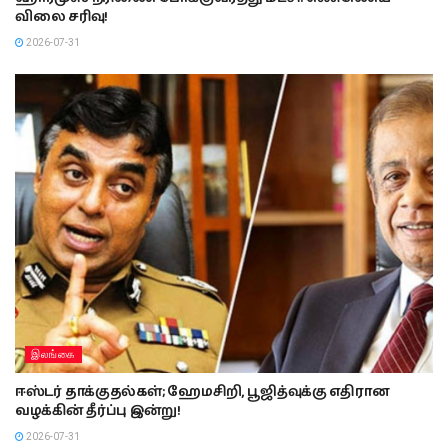
விலை சரிவு!
2026-07-31
இலங்கை
ஈஸ்டர் தாக்குதல்கள்; ஹேமசிறி, பூஜித்வுக்கு எதிரான
வழக்கின் தீர்ப்பு இன்று!
2026-07-31