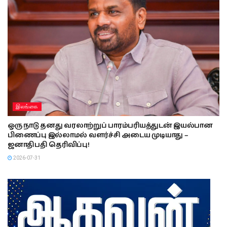
இலங்கை
ஒரு நாடு தனது வரலாற்றுப் பாரம்பரியத்துடன் இயல்பான
பிணைப்பு இல்லாமல் வளர்ச்சி அடைய முடியாது –
ஜனாதிபதி தெரிவிப்பு!
2026-07-31