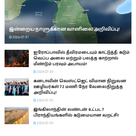
இன்றைய நாளுக்கான வானிலை அறிவிப்பு!
2026-07-31
ஐரோப்பாவில் தீவிரமடையும் காட்டுத்தீ: கடும்
வெப்ப அலை மற்றும் பலத்த காற்றால்
மீண்டும் பரவும் அபாயம்!
2026-07-30
கனடாவின் வெஸ்ட்ஜெட் விமான நிறுவன
ஊழியர்கள் 72 மணி நேர வேலைநிறுத்த
அறிவிப்பு!
2026-07-30
இங்கிலாந்தின் லண்டன் உட்பட 7
பிராந்தியங்களில் கடுமையான வறட்சி!
2026-07-30