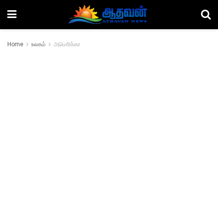
Home
உலகம்
அமொிக்கா