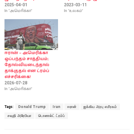
2025-04-01
2023-03-11
In "அமொிக்கா"
In "உலகம்"
ஈரான் – அமெரிக்கா
ஒப்பந்தம் சாத்தியம்;
தோல்வியடைந்தால்
தாக்குதல் என ட்ரம்ப்
எச்சரிக்கை!
2026-07-28
In "அமொிக்கா"
Tags:
Donald Trump
Iran
ஈரான்
ஐக்கிய அரபு எமீரகம்
சவுதி அரேபியா
டொனால்ட் ட்ரம்ப்