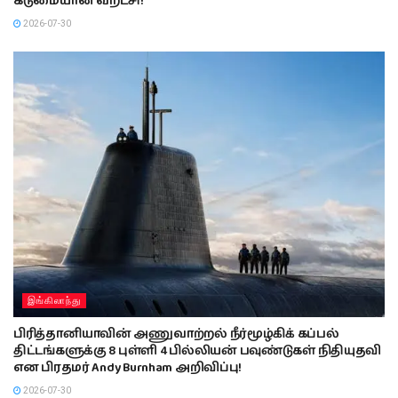
கடுமையான வறட்சி!
2026-07-30
இங்கிலாந்து
பிரித்தானியாவின் அணுவாற்றல் நீர்மூழ்கிக் கப்பல்
திட்டங்களுக்கு 8 புள்ளி 4 பில்லியன் பவுண்டுகள் நிதியுதவி
என பிரதமர் Andy Burnham அறிவிப்பு!
2026-07-30