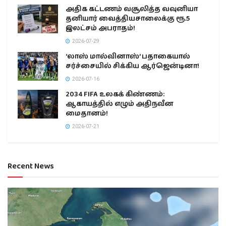
அதிக கட்டணம் வசூலித்த வவுனியா
தனியார் வைத்தியசாலைக்கு ரூ.5
இலட்சம் அபராதம்!
2026-07-29
‘லாஸ் மால்வினாஸ்’ பதாகையால்
சர்ச்சையில் சிக்கிய ஆர்ஜென்டினா!
2026-07-16
2034 FIFA உலகக் கிண்ணம்:
ஆகாயத்தில் எழும் அதிநவீன
மைதானம்!
2026-07-21
Recent News