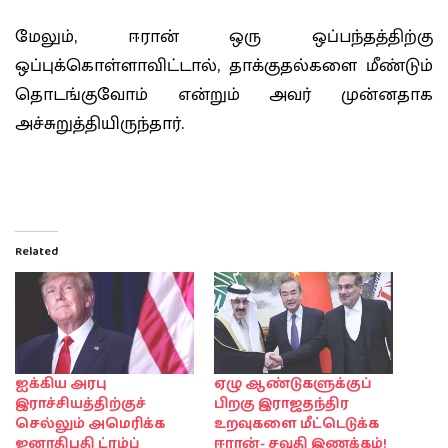
மேலும், ஈரான் ஒரு ஒப்பந்தத்திற்கு
ஒப்புக்கொள்ளாவிட்டால், தாக்குதல்களை மீண்டும்
தொடங்குவோம் என்றும் அவர் முன்னதாக
அச்சுறுத்தியிருந்தார்.
Related
ஐக்கிய அரபு
ஏழு ஆண்டுகளுக்குப்
இராச்சியத்திற்குச்
பிறகு இராஜதந்திர
செல்லும் அமெரிக்க
உறவுகளை மீட்டெடுக்க
ஜனாதிபதி ட்ரம்ப்
ஈரான்- சவுதி இணக்கம்!