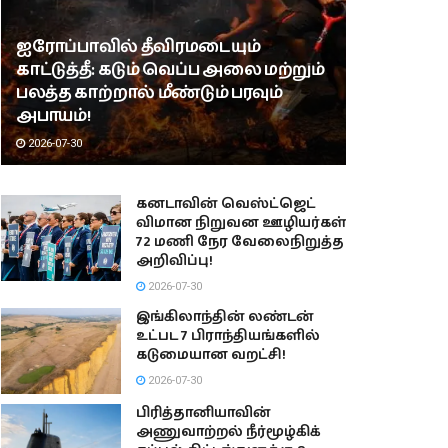
ஐரோப்பாவில் தீவிரமடையும்
காட்டுத்தீ: கடும் வெப்ப அலை மற்றும்
பலத்த காற்றால் மீண்டும் பரவும்
அபாயம்!
2026-07-30
கனடாவின் வெஸ்ட்ஜெட்
விமான நிறுவன ஊழியர்கள்
72 மணி நேர வேலைநிறுத்த
அறிவிப்பு!
2026-07-30
இங்கிலாந்தின் லண்டன்
உட்பட 7 பிராந்தியங்களில்
கடுமையான வறட்சி!
2026-07-30
பிரித்தானியாவின்
அணுவாற்றல் நீர்மூழ்கிக்