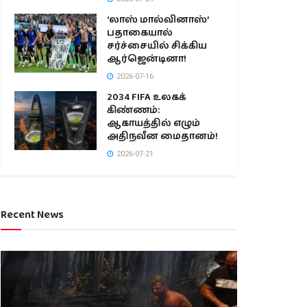
‘லாஸ் மால்வினாஸ்’
பதாகையால்
சர்ச்சையில் சிக்கிய
ஆர்ஜென்டினா!
2026-07-16
2034 FIFA உலகக்
கிண்ணம்:
ஆகாயத்தில் எழும்
அதிநவீன மைதானம்!
2026-07-21
Recent News