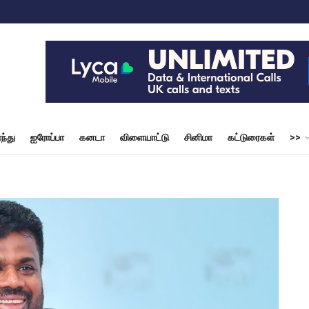
ந்து
ஐரோப்பா
கனடா
விளையாட்டு
சினிமா
கட்டுரைகள்
>>