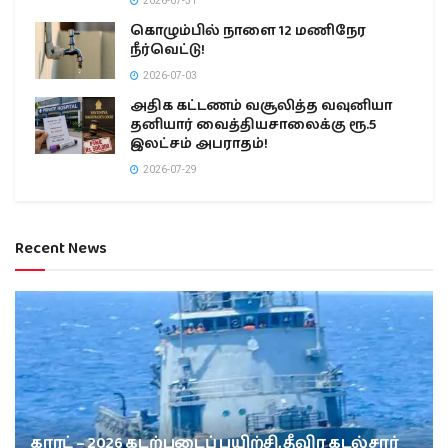
2026-07-31
கொழும்பில் நாளை 12 மணிநேர
நீர்வெட்டு!
2026-07-03
அதிக கட்டணம் வசூலித்த வவுனியா
தனியார் வைத்தியசாலைக்கு ரூ.5
இலட்சம் அபராதம்!
2026-07-29
Recent News
காரட் – 2026 கடற்படைப் பயிற்சி, தீவிர கடல்சார்