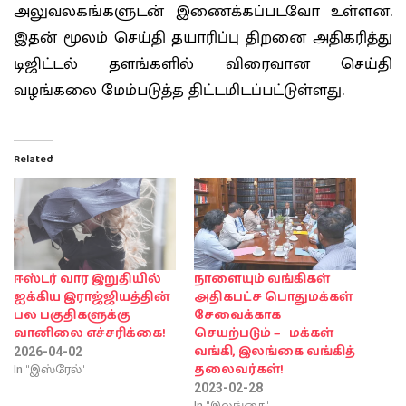
அலுவலகங்களுடன் இணைக்கப்படவோ உள்ளன.
இதன் மூலம் செய்தி தயாரிப்பு திறனை அதிகரித்து
டிஜிட்டல் தளங்களில் விரைவான செய்தி
வழங்கலை மேம்படுத்த திட்டமிடப்பட்டுள்ளது.
Related
ஈஸ்டர் வார இறுதியில்
நாளையும் வங்கிகள்
ஐக்கிய இராஜ்ஜியத்தின்
அதிகபட்ச பொதுமக்கள்
பல பகுதிகளுக்கு
சேவைக்காக
வானிலை எச்சரிக்கை!
செயற்படும் – மக்கள்
வங்கி, இலங்கை வங்கித்
2026-04-02
In "இஸ்ரேல்"
தலைவர்கள்!
2023-02-28
In "இலங்கை"