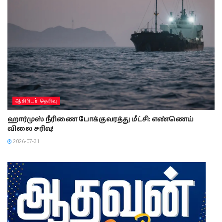
ஆசிரியர் தெரிவு
ஹார்முஸ் நீரிணை போக்குவரத்து மீட்சி: எண்ணெய்
விலை சரிவு!
2026-07-31