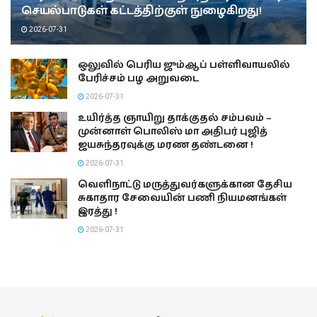
செயல்பாடுகள் கட்டத்திற்குள் நுழைகிறது!
2026-07-31
ஒலுவில் பெரிய ஜும்ஆப் பள்ளிவாயலில்
பேரிச்சம் பழ அறுவடை
2026-07-31
உயிர்த்த ஞாயிறு தாக்குதல் சம்பவம் –
முன்னாள் பொலிஸ் மா அதிபர் புஜித்
ஜயசுந்தரவுக்கு மரண தண்டனை !
2026-07-31
வெளிநாட்டு மருத்துவர்களுக்கான தேசிய
சுகாதார சேவையின் பணி நியமனங்கள்
இரத்து !
2026-07-31