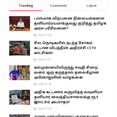
Trending
Comments
Latest
டாஸ்மாக் விற்பனை நிலையங்களை
தனியார்மயமாக்குவது குறித்து தமிழக
அரசு பரிசீலனை?
2026-07-29
சில நொடிகளில் நடந்த சோகம்:
கட்டான விபத்தின் அதிர்ச்சி CCTV
காட்சிகள்!
2026-07-31
கல்முனையிலிருந்து சவுதி சிறை
வரை: ஒரு கருத்தால் தலைகீழான
அனோஜனின் வாழ்க்கை!
2026-07-28
அதிக கட்டணம் வசூலித்த வவுனியா
தனியார் வைத்தியசாலைக்கு ரூ.5
இலட்சம் அபராதம்!
2026-07-29
‘லாஸ் மால்வினாஸ்’ பதாகையால்