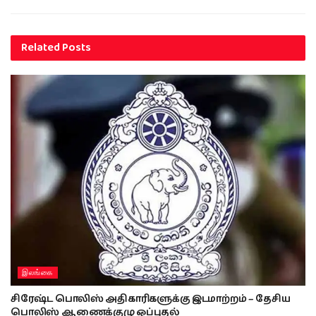
Related
Posts
இலங்கை
சிரேஷ்ட பொலிஸ் அதிகாரிகளுக்கு இடமாற்றம் – தேசிய
பொலிஸ் ஆணைக்குழு ஒப்புதல்