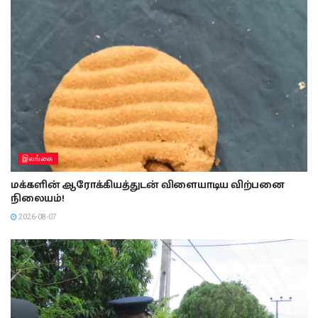
இலங்கை
மக்களின் ஆரோக்கியத்துடன் விளையாடிய விற்பனை
நிலையம்!
2026-08-07