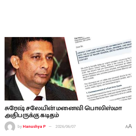
சுரேஷ் சலேயின் மனைவி பொலிஸ்மா
அதிபருக்கு கடிதம்
A
by
Hanushya P
2026/06/07
A