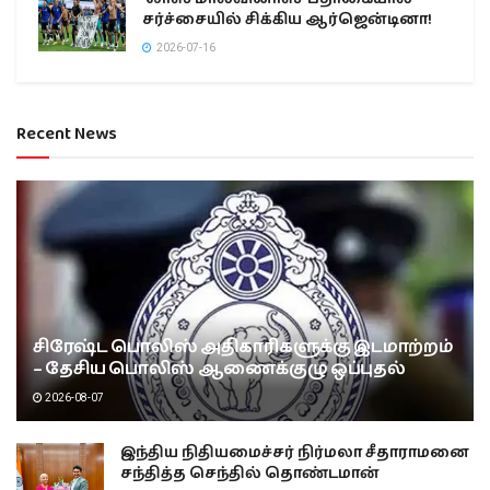
சர்ச்சையில் சிக்கிய ஆர்ஜென்டினா!
2026-07-16
Recent News
சிரேஷ்ட பொலிஸ் அதிகாரிகளுக்கு இடமாற்றம்
– தேசிய பொலிஸ் ஆணைக்குழு ஒப்புதல்
2026-08-07
இந்திய நிதியமைச்சர் நிர்மலா சீதாராமனை
சந்தித்த செந்தில் தொண்டமான்