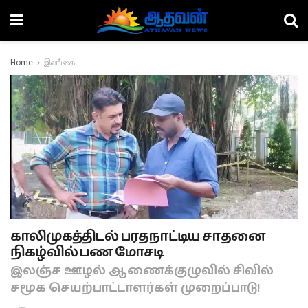
Home
இலங்கை
காலிமுகத்திடல் பரதநாட்டிய சாதனை
நிகழ்வில் பண மோசடி
இலஞ்ச ஊழல் ஆணைக்குழுவில் சிவில்
சமூக செயற்பாட்டாளர்கள் முறைப்பாடு!