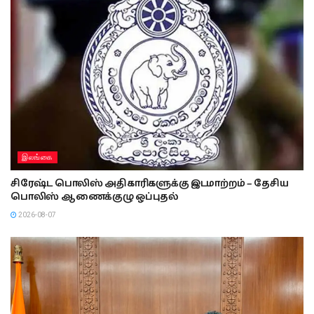
இலங்கை
சிரேஷ்ட பொலிஸ் அதிகாரிகளுக்கு இடமாற்றம் – தேசிய
பொலிஸ் ஆணைக்குழு ஒப்புதல்
2026-08-07