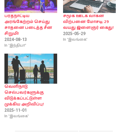
பரதநாட்டிய
சமூக ஊடக வாகன
அரங்கேற்றம் செய்து
விற்பனை மோசடி; 29
சாதனை படைத்த சீன
வயது இளைஞர் கைது!
சிறுமி!
2025-05-29
In "இலங்கை"
2024-08-13
In "இந்தியா"
வெளிநாடு
செல்பவர்களுக்கு
விடுக்கப்பட்டுள்ள
முக்கிய அறிவிப்பு!
2025-11-01
In "இலங்கை"