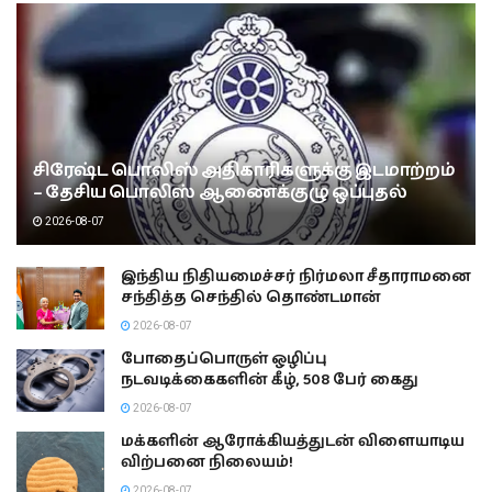
சிரேஷ்ட பொலிஸ் அதிகாரிகளுக்கு இடமாற்றம்
– தேசிய பொலிஸ் ஆணைக்குழு ஒப்புதல்
2026-08-07
இந்திய நிதியமைச்சர் நிர்மலா சீதாராமனை
சந்தித்த செந்தில் தொண்டமான்
2026-08-07
போதைப்பொருள் ஒழிப்பு
நடவடிக்கைகளின் கீழ், 508 பேர் கைது
2026-08-07
மக்களின் ஆரோக்கியத்துடன் விளையாடிய
விற்பனை நிலையம்!
2026-08-07