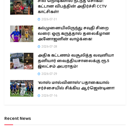
சில நொடிகளில் நடந்த சோகம்:
கட்டான விபத்தின் அதிர்ச்சி CCTV
காட்சிகள்!
2026-07-31
கல்முனையிலிருந்து சவுதி சிறை
வரை: ஒரு கருத்தால் தலைகீழான
அனோஜனின் வாழ்க்கை!
2026-07-28
அதிக கட்டணம் வசூலித்த வவுனியா
தனியார் வைத்தியசாலைக்கு ரூ.5
இலட்சம் அபராதம்!
2026-07-29
‘லாஸ் மால்வினாஸ்’ பதாகையால்
சர்ச்சையில் சிக்கிய ஆர்ஜென்டினா!
2026-07-16
Recent News