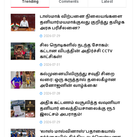
Trending
Comments
Latest
டாஸ்மாக் விற்பனை நிலையங்களை
தனியார்மயமாக்குவது குறித்து தமிழக
அரசு பரிசீலனை?
2026-07-29
சில நொடிகளில் நடந்த சோகம்:
கட்டான விபத்தின் அதிர்ச்சி CCTV
காட்சிகள்!
2026-07-31
கல்முனையிலிருந்து சவுதி சிறை
வரை: ஒரு கருத்தால் தலைகீழான
அனோஜனின் வாழ்க்கை!
2026-07-28
அதிக கட்டணம் வசூலித்த வவுனியா
தனியார் வைத்தியசாலைக்கு ரூ.5
இலட்சம் அபராதம்!
2026-07-29
‘லாஸ் மால்வினாஸ்’ பதாகையால்