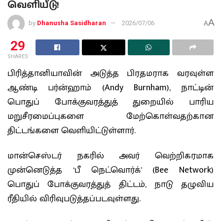
வெளியீடு!
A
by
Dhanusha Sasidharan
2026/07/06
A
29
SHARES
பிரித்தானியாவின் அடுத்த பிரதமராக வரவுள்ள
ஆண்டி பர்ன்ஹாம் (Andy Burnham), நாட்டின்
பொதுப் போக்குவரத்துத் துறையில் பாரிய
மறுசீரமைப்புகளை மேற்கொள்வதற்கான
திட்டங்களை வெளியிட்டுள்ளார்.
மான்செஸ்டர் நகரில் அவர் வெற்றிகரமாக
முன்னெடுத்த ‘பீ நெட்வொர்க்’ (Bee Network)
பொதுப் போக்குவரத்துத் திட்டம், நாடு தழுவிய
ரீதியில் விரிவுபடுத்தப்படவுள்ளது.