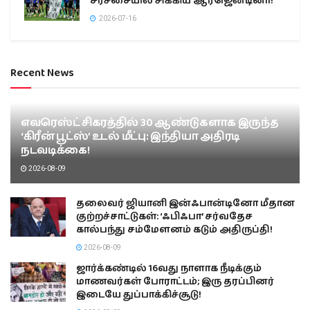
சர்ச்சையில் சிக்கிய ஆர்ஜென்டினா!
2026-07-16
Recent News
எவரெஸ்ட் சிகரத்தில் 30 ஆண்டுகளாக இருந்த
‘கிரீன் பூட்ஸ்’ உடல் மீட்பு: இந்தியா அதிரடி
நடவடிக்கை!
2026-08-09
தலைவர் ஜியானி இன்ஃபான்டினோ மீதான
குற்றச்சாட்டுகள்: ‘ஃபிஃபா’ சர்வதேச
கால்பந்து சம்மேளனம் கடும் அதிருப்தி!
2026-08-09
ஜார்க்கண்டில் 16வது நாளாக நீடிக்கும்
மாணவர்கள் போராட்டம்; இரு தரப்பினர்
இடையே துப்பாக்கிச்சூடு!