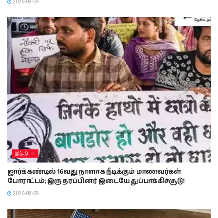
2026-08-09
இந்தியா
ஜார்க்கண்டில் 16வது நாளாக நீடிக்கும் மாணவர்கள்
போராட்டம்; இரு தரப்பினர் இடையே துப்பாக்கிச்சூடு!
2026-08-09