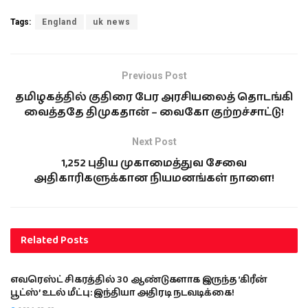
Tags:
England
uk news
Previous Post
தமிழகத்தில் குதிரை பேர அரசியலைத் தொடங்கி
வைத்ததே திமுகதான் – வைகோ குற்றச்சாட்டு!
Next Post
1,252 புதிய முகாமைத்துவ சேவை
அதிகாரிகளுக்கான நியமனங்கள் நாளை!
Related
Posts
இந்தியா
எவரெஸ்ட் சிகரத்தில் 30 ஆண்டுகளாக இருந்த ‘கிரீன்
பூட்ஸ்’ உடல் மீட்பு: இந்தியா அதிரடி நடவடிக்கை!