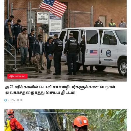
அமொிக்கா
அமெரிக்காவில் H-1B விசா ஊழியர்களுக்கான 60 நாள்
அவகாசத்தை ரத்து செய்ய திட்டம்!
2026-08-09