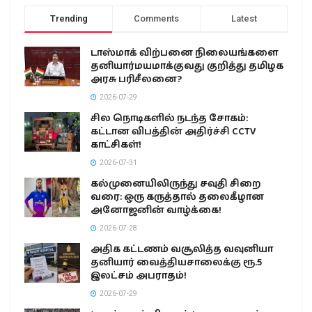
Trending
Comments
Latest
டாஸ்மாக் விற்பனை நிலையங்களை
தனியார்மயமாக்குவது குறித்து தமிழக
அரசு பரிசீலனை?
2026-07-29
சில நொடிகளில் நடந்த சோகம்:
கட்டான விபத்தின் அதிர்ச்சி CCTV
காட்சிகள்!
2026-07-31
கல்முனையிலிருந்து சவுதி சிறை
வரை: ஒரு கருத்தால் தலைகீழான
அனோஜனின் வாழ்க்கை!
2026-07-28
அதிக கட்டணம் வசூலித்த வவுனியா
தனியார் வைத்தியசாலைக்கு ரூ.5
இலட்சம் அபராதம்!
2026-07-29