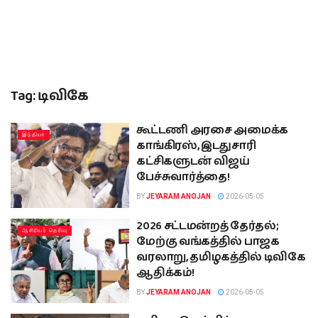
Tag:
டிவிகே
கூட்டணி அரசை அமைக்க
இந்தியா
காங்கிரஸ், இடதுசாரி
கட்சிகளுடன் விஜய்
பேச்சுவார்த்தை!
BY
JEYARAM ANOJAN
2026-05-05
2026 சட்டமன்றத் தேர்தல்;
ஆசிரியர் தெரிவு
மேற்கு வங்கத்தில் பாஜக
வரலாறு, தமிழகத்தில் டிவிகே
ஆதிக்கம்!
BY
JEYARAM ANOJAN
2026-05-05