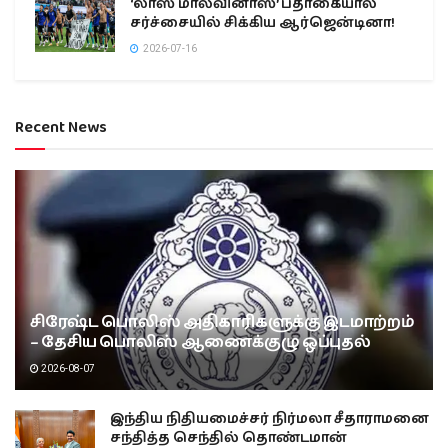
‘லாஸ் மால்வினாஸ்’ பதாகையால்
சர்ச்சையில் சிக்கிய ஆர்ஜென்டினா!
2026-07-16
Recent News
சிரேஷ்ட பொலிஸ் அதிகாரிகளுக்கு இடமாற்றம்
– தேசிய பொலிஸ் ஆணைக்குழு ஒப்புதல்
2026-08-07
இந்திய நிதியமைச்சர் நிர்மலா சீதாராமனை
சந்தித்த செந்தில் தொண்டமான்