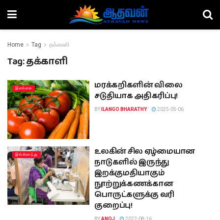
Home
Tag
தக்காளி
Tag:
தக்காளி
மரக்கறிகளின் விலை
இலங்கை
சடுதியாக அதிகரிப்பு!
BY
ILANGO BHARATHY
2025-05-06
உலகின் சில ஏழ்மையான
இங்கிலாந்து
நாடுகளில் இருந்து
இறக்குமதியாகும்
நூற்றுக்கணக்கான
பொருட்களுக்கு வரி
குறைப்பு!
BY
ANOJ
2022-08-16