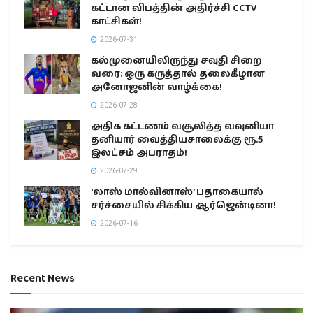
கட்டான விபத்தின் அதிர்ச்சி CCTV
காட்சிகள்!
2026-07-31
கல்முனையிலிருந்து சவுதி சிறை
வரை: ஒரு கருத்தால் தலைகீழான
அனோஜனின் வாழ்க்கை!
2026-07-28
அதிக கட்டணம் வசூலித்த வவுனியா
தனியார் வைத்தியசாலைக்கு ரூ.5
இலட்சம் அபராதம்!
2026-07-29
‘லாஸ் மால்வினாஸ்’ பதாகையால்
சர்ச்சையில் சிக்கிய ஆர்ஜென்டினா!
2026-07-16
Recent News