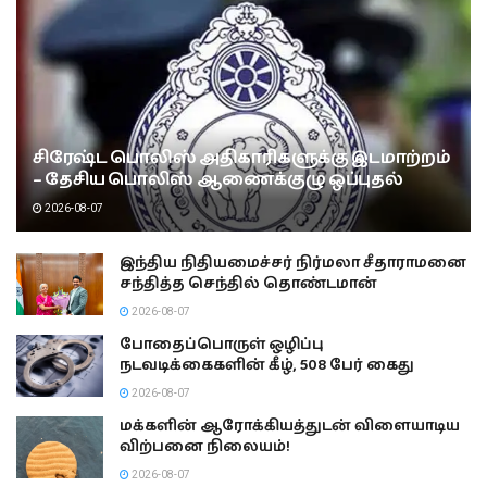
சிரேஷ்ட பொலிஸ் அதிகாரிகளுக்கு இடமாற்றம்
– தேசிய பொலிஸ் ஆணைக்குழு ஒப்புதல்
2026-08-07
இந்திய நிதியமைச்சர் நிர்மலா சீதாராமனை
சந்தித்த செந்தில் தொண்டமான்
2026-08-07
போதைப்பொருள் ஒழிப்பு
நடவடிக்கைகளின் கீழ், 508 பேர் கைது
2026-08-07
மக்களின் ஆரோக்கியத்துடன் விளையாடிய
விற்பனை நிலையம்!
2026-08-07