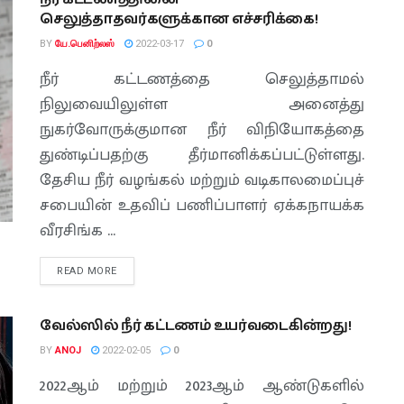
செலுத்தாதவர்களுக்கான எச்சரிக்கை!
BY
யே.பெனிற்லஸ்
2022-03-17
0
நீர் கட்டணத்தை செலுத்தாமல்
நிலுவையிலுள்ள அனைத்து
நுகர்வோருக்குமான நீர் விநியோகத்தை
துண்டிப்பதற்கு தீர்மானிக்கப்பட்டுள்ளது.
தேசிய நீர் வழங்கல் மற்றும் வடிகாலமைப்புச்
சபையின் உதவிப் பணிப்பாளர் ஏக்கநாயக்க
வீரசிங்க ...
READ MORE
வேல்ஸில் நீர் கட்டணம் உயர்வடைகின்றது!
BY
ANOJ
2022-02-05
0
2022ஆம் மற்றும் 2023ஆம் ஆண்டுகளில்