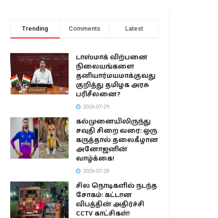
Trending
Comments
Latest
டாஸ்மாக் விற்பனை
நிலையங்களை
தனியார்மயமாக்குவது
குறித்து தமிழக அரசு
பரிசீலனை?
2026-07-29
கல்முனையிலிருந்து
சவுதி சிறை வரை: ஒரு
கருத்தால் தலைகீழான
அனோஜனின்
வாழ்க்கை!
2026-07-28
சில நொடிகளில் நடந்த
சோகம்: கட்டான
விபத்தின் அதிர்ச்சி
CCTV காட்சிகள்!