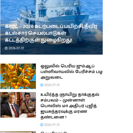
காரட் – 2026 கடற்படைப் பயிற்சி, தீவிர
கடல்சார் செயல்பாடுகள்
கட்டத்திற்குள் நுழைகிறது!
2026-07-31
ஒலுவில் பெரிய ஜும்ஆப்
பள்ளிவாயலில் பேரிச்சம் பழ
அறுவடை
2026-07-31
உயிர்த்த ஞாயிறு தாக்குதல்
சம்பவம் – முன்னாள்
பொலிஸ் மா அதிபர் புஜித்
ஜயசுந்தரவுக்கு மரண
தண்டனை !
2026-07-31