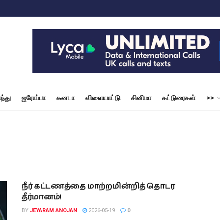
ந்து
ஐரோப்பா
கனடா
விளையாட்டு
சினிமா
கட்டுரைகள்
>>
நீர் கட்டணத்தை மாற்றமின்றித் தொடர
தீர்மானம்!
BY
JEYARAM ANOJAN
2026-05-19
0