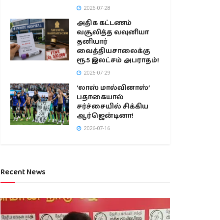
2026-07-28
அதிக கட்டணம்
வசூலித்த வவுனியா
தனியார்
வைத்தியசாலைக்கு
ரூ.5 இலட்சம் அபராதம்!
2026-07-29
‘லாஸ் மால்வினாஸ்’
பதாகையால்
சர்ச்சையில் சிக்கிய
ஆர்ஜென்டினா!
2026-07-16
Recent News