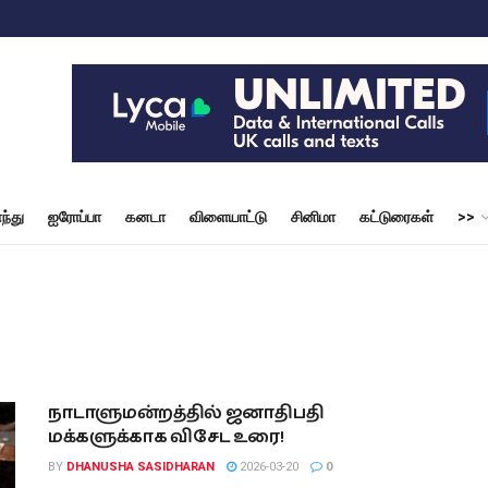
ந்து
ஐரோப்பா
கனடா
விளையாட்டு
சினிமா
கட்டுரைகள்
>>
நாடாளுமன்றத்தில் ஜனாதிபதி
மக்களுக்காக விசேட உரை!
BY
DHANUSHA SASIDHARAN
2026-03-20
0