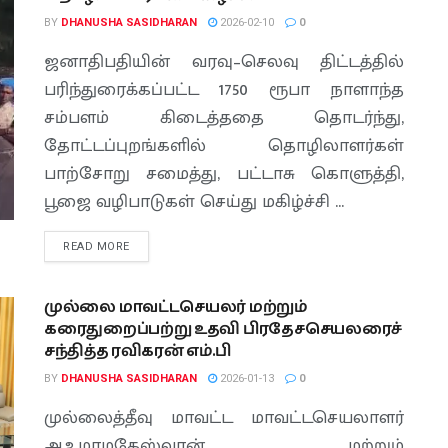
BY
DHANUSHA SASIDHARAN
2026-02-10
0
ஜனாதிபதியின் வரவு–செலவு திட்டத்தில்
பரிந்துரைக்கப்பட்ட 1750 ரூபா நாளாந்த
சம்பளம் கிடைத்ததை தொடர்ந்து,
தோட்டப்புறங்களில் தொழிலாளர்கள்
பாற்சோறு சமைத்து, பட்டாசு கொளுத்தி,
பூஜை வழிபாடுகள் செய்து மகிழ்ச்சி ...
READ MORE
முல்லை மாவட்டசெயலர் மற்றும்
கரைதுறைப்பற்று உதவி பிரதேசசெயலரைச்
சந்தித்த ரவிகரன் எம்.பி
BY
DHANUSHA SASIDHARAN
2026-01-13
0
முல்லைத்தீவு மாவட்ட மாவட்டசெயலாளர்
அ.உமாமகேஸ்வரன் மற்றும்