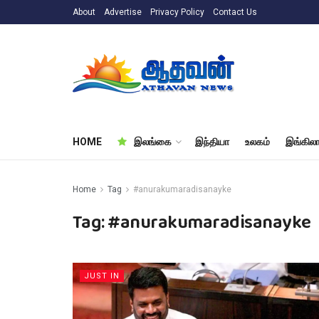
About
Advertise
Privacy Policy
Contact Us
HOME
இலங்கை
இந்தியா
உலகம்
இங்கிலா
Home
Tag
#anurakumaradisanayke
Tag:
#anurakumaradisanayke
JUST IN