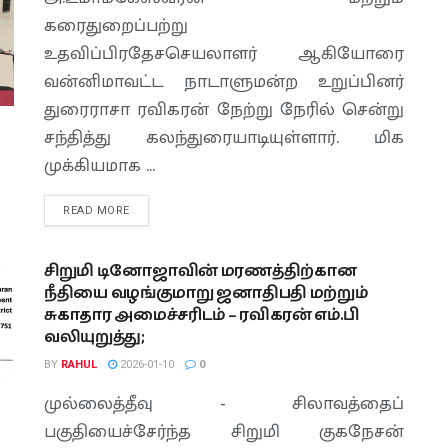
கரைதுறைப்பற்று
உதவிப்பிரதேசசெயலாளர் ஆகியோரை
வன்னிமாவட்ட நாடாளுமன்ற உறுப்பினர்
துரைராசா ரவிகரன் நேற்று நேரில் சென்று
சந்தித்து கலந்துரையாடியுள்ளார். மிக
முக்கியமாக ...
READ MORE
சிறுமி டினோஜாவின் மரணத்திற்கான
நீதியை வழங்குமாறு ஜனாதிபதி மற்றும்
சுகாதார அமைச்சரிடம் – ரவிகரன் எம்.பி
வலியுறுத்து;
BY
RAHUL
2026-01-10
0
முல்லைத்தீவு - சிலாவத்தைப்
பகுதியைச்சேர்ந்த சிறுமி குகநேசன்