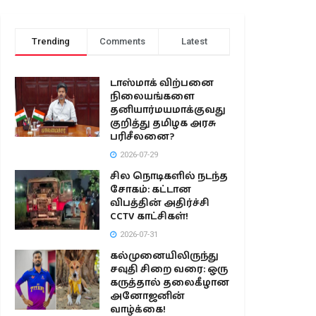
Trending
Comments
Latest
டாஸ்மாக் விற்பனை
நிலையங்களை
தனியார்மயமாக்குவது
குறித்து தமிழக அரசு
பரிசீலனை?
2026-07-29
சில நொடிகளில் நடந்த
சோகம்: கட்டான
விபத்தின் அதிர்ச்சி
CCTV காட்சிகள்!
2026-07-31
கல்முனையிலிருந்து
சவுதி சிறை வரை: ஒரு
கருத்தால் தலைகீழான
அனோஜனின்
வாழ்க்கை!