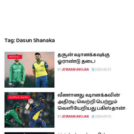
Tag:
Dasun Shanaka
தசூன் ஷானக்கவுக்கு
கிரிக்கெட்
ஓராண்டு தடை!
BY
JEYARAM ANOJAN
2026-04-21
வீணானது ஷானக்கவின்
ஆசிரியர் தெரிவு
அதிரடி; வெற்றி பெற்றும்
வெளியேறியது பகிஸ்தான்!
BY
JEYARAM ANOJAN
2026-03-01