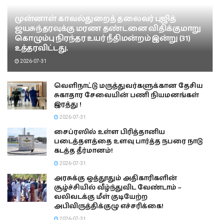
முன்னாள் காவல்துறைத் தலைவர் புஜித்
ஜயசுந்தரவுக்கு மரண தண்டனை விதிக்குமாறு
கொழும்பு நிரந்தர உயர் நீதிமன்றம் இன்று (31)
உத்தரவிட்டது.
2026-07-31
வெளிநாட்டு மருத்துவர்களுக்கான தேசிய
சுகாதார சேவையின் பணி நியமனங்கள்
இரத்து !
2026-07-31
சைப்ரஸில் உள்ள பிரித்தானிய
படைத்தளத்தை உளவு பார்த்த நபரை நாடு
கடத்த தீர்மானம்!
2026-07-31
அரசுக்கு ஒத்தூதும் அதிகாரிகளின்
சூழ்ச்சியில் வீழ்ந்துவிட வேண்டாம் –
வலிவடக்கு மீள் குடியேற்ற
அபிவிருத்திக்குழு எச்சரிக்கை!
2026-07-31