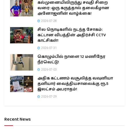
கல்முனையிலிருந்து சவுதி சிறை
வரை: ஒரு கருத்தால் தலைகீழான
அனோஜனின் வாழ்க்கை!
2026-07-28
சில நொடிகளில் நடந்த சோகம்:
கட்டான விபத்தின் அதிர்ச்சி CCTV
காட்சிகள்!
2026-07-31
கொழும்பில் நாளை 12 மணிநேர
நீர்வெட்டு!
2026-07-03
அதிக கட்டணம் வசூலித்த வவுனியா
தனியார் வைத்தியசாலைக்கு ரூ.5
இலட்சம் அபராதம்!
2026-07-29
Recent News