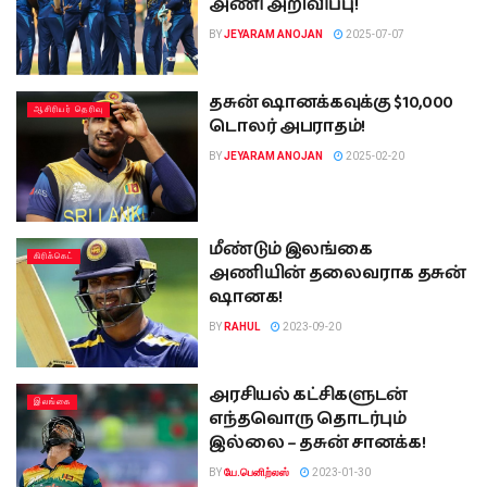
அணி அறிவிப்பு!
BY
JEYARAM ANOJAN
2025-07-07
தசுன் ஷானக்கவுக்கு $10,000
ஆசிரியர் தெரிவு
டொலர் அபராதம்!
BY
JEYARAM ANOJAN
2025-02-20
மீண்டும் இலங்கை
கிரிக்கெட்
அணியின் தலைவராக தசுன்
ஷானக!
BY
RAHUL
2023-09-20
அரசியல் கட்சிகளுடன்
இலங்கை
எந்தவொரு தொடர்பும்
இல்லை – தசுன் சானக்க!
BY
யே.பெனிற்லஸ்
2023-01-30