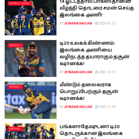
14 ஓட்டத்தால் பாகிஸ்தானை
ஆசிரியர் தெரிவு
வீழ்த்தி தொடரை சமன் செய்த
இலங்கை அணி!
BY
JEYARAM ANOJAN
2026-01-12
டி20 உலகக் கிண்ணம்:
கிரிக்கெட்
இலங்கை அணியை
வழிநடத்த தயாராகும் தசூன்
ஷானக்க!
BY
JEYARAM ANOJAN
2025-12-19
மீண்டும் தலைவராக
கிரிக்கெட்
பொறுப்பேற்கும் தசூன்
ஷானக்க!
BY
JEYARAM ANOJAN
2025-11-18
பங்களாதேஷுடனா டி20
கிரிக்கெட்
தொடருக்கான இலங்கை