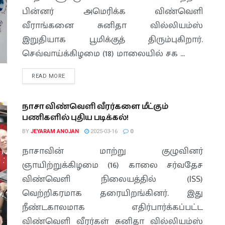
பின்னர் அமெரிக்க விண்வெளி
வீராங்கனை சுனிதா வில்லியம்ஸ்
இறுதியாக பூமிக்குத் திரும்புகிறார்.
செவ்வாய்க்கிழமை (18) மாலையில் சக ...
READ MORE
நாசா விண்வெளி வீரர்களை மீட்கும்
பணிகளில் புதிய படிக்கல்!
BY
JEYARAM ANOJAN
2025-03-16
0
நாசாவின் மாற்று குழுவினர்
ஞாயிற்றுக்கிழமை (16) காலை சர்வதேச
விண்வெளி நிலையத்தில் (ISS)
வெற்றிகரமாக தரையிறங்கினர். இது
நீண்டகாலமாக எதிர்பார்க்கப்பட்ட
விண்வெளி வீரர்கள் சுனிதா வில்லியம்ஸ்