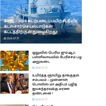
காரட் – 2026 கடற்படைப் பயிற்சி, தீவிர
கடல்சார் செயல்பாடுகள்
கட்டத்திற்குள் நுழைகிறது!
2026-07-31
ஒலுவில் பெரிய ஜும்ஆப்
பள்ளிவாயலில் பேரிச்சம் பழ
அறுவடை
2026-07-31
உயிர்த்த ஞாயிறு தாக்குதல்
சம்பவம் – முன்னாள்
பொலிஸ் மா அதிபர் புஜித்
ஜயசுந்தரவுக்கு மரண
தண்டனை !
2026-07-31