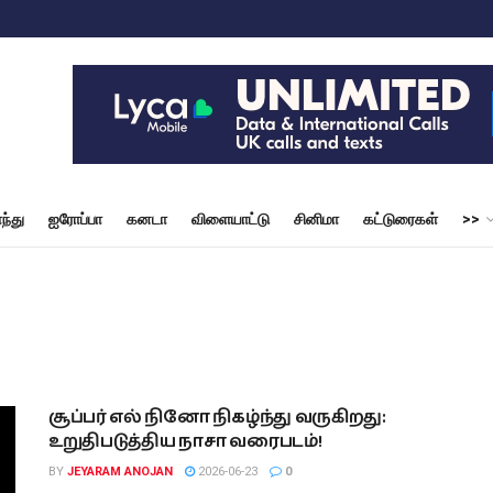
ந்து
ஐரோப்பா
கனடா
விளையாட்டு
சினிமா
கட்டுரைகள்
>>
சூப்பர் எல் நினோ நிகழ்ந்து வருகிறது:
உறுதிபடுத்திய நாசா வரைபடம்!
BY
JEYARAM ANOJAN
2026-06-23
0