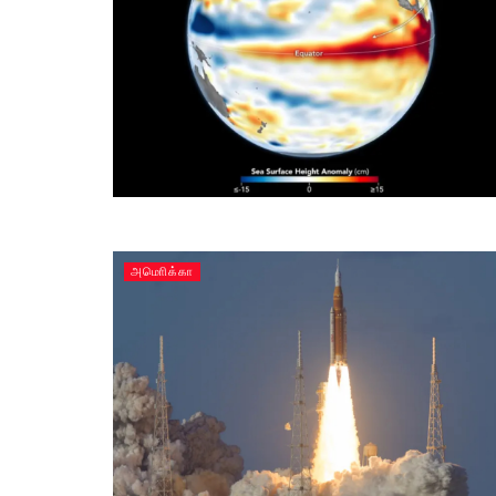
அமொிக்கா