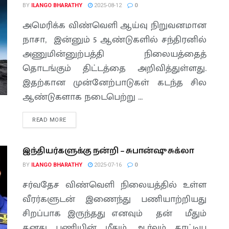
BY
ILANGO BHARATHY
2025-08-12
0
அமெரிக்க விண்வெளி ஆய்வு நிறுவனமான
நாசா, இன்னும் 5 ஆண்டுகளில் சந்திரனில்
அணுமின்னுற்பத்தி நிலையத்தைத்
தொடங்கும் திட்டத்தை அறிவித்துள்ளது.
இதற்கான முன்னேற்பாடுகள் கடந்த சில
ஆண்டுகளாக நடைபெற்று ...
READ MORE
இந்தியர்களுக்கு நன்றி – சுபான்ஷு சுக்லா
BY
ILANGO BHARATHY
2025-07-16
0
சர்வதேச விண்வெளி நிலையத்தில் உள்ள
வீரர்களுடன் இணைந்து பணியாற்றியது
சிறப்பாக இருந்தது எனவும் தன் மீதும்
தனது பணியின் மீதும் ஆர்வம் காட்டிய