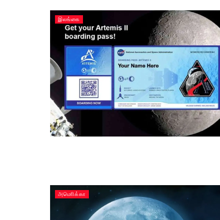
இலங்கை
அமொிக்கா