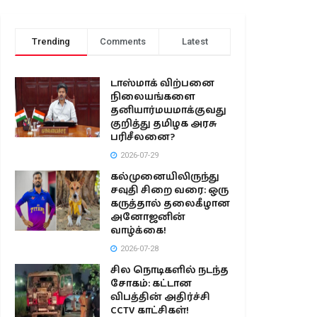
Trending
Comments
Latest
டாஸ்மாக் விற்பனை
நிலையங்களை
தனியார்மயமாக்குவது
குறித்து தமிழக அரசு
பரிசீலனை?
2026-07-29
கல்முனையிலிருந்து
சவுதி சிறை வரை: ஒரு
கருத்தால் தலைகீழான
அனோஜனின்
வாழ்க்கை!
2026-07-28
சில நொடிகளில் நடந்த
சோகம்: கட்டான
விபத்தின் அதிர்ச்சி
CCTV காட்சிகள்!