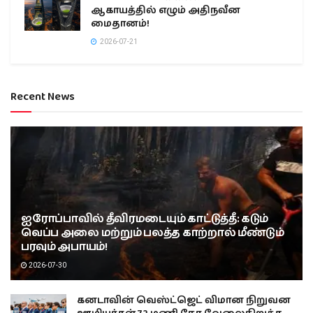
ஆகாயத்தில் எழும் அதிநவீன
மைதானம்!
2026-07-21
Recent News
ஐரோப்பாவில் தீவிரமடையும் காட்டுத்தீ: கடும்
வெப்ப அலை மற்றும் பலத்த காற்றால் மீண்டும்
பரவும் அபாயம்!
2026-07-30
கனடாவின் வெஸ்ட்ஜெட் விமான நிறுவன