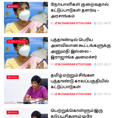
நோயாளிகள் குறைவதால்
இலங்கை
கட்டுப்பாடுகள் தளர்வு –
அரசாங்கம்
BY
JEYACHANDRAN VITHUSHAN
2021-04-07
புத்தாண்டில் பெரிய
ஆசிரியர் தெரிவு
அளவிலான கூட்டங்களுக்கு
அனுமதி இல்லை –
இராஜாங்க அமைச்சர்
BY
JEYACHANDRAN VITHUSHAN
2021-03-31
தமிழ் மற்றும் சிங்கள
இலங்கை
புத்தாண்டு காலப்பகுதியில்
கட்டுப்பாடுகள்
BY
JEYACHANDRAN VITHUSHAN
2021-03-27
பெற்றுக்கொள்ளும் இரு
இலங்கை
தடுப்பூசிகளும் ஒரே