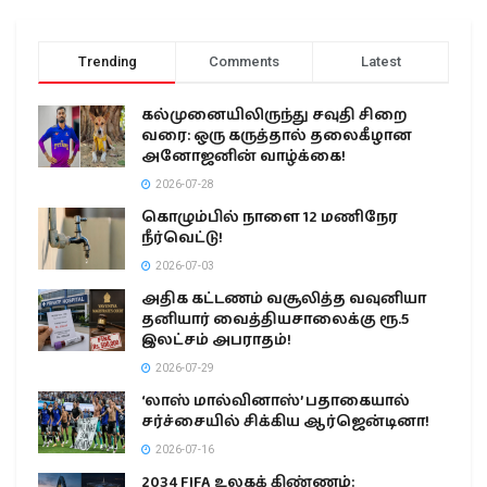
Trending
Comments
Latest
கல்முனையிலிருந்து சவுதி சிறை
வரை: ஒரு கருத்தால் தலைகீழான
அனோஜனின் வாழ்க்கை!
2026-07-28
கொழும்பில் நாளை 12 மணிநேர
நீர்வெட்டு!
2026-07-03
அதிக கட்டணம் வசூலித்த வவுனியா
தனியார் வைத்தியசாலைக்கு ரூ.5
இலட்சம் அபராதம்!
2026-07-29
‘லாஸ் மால்வினாஸ்’ பதாகையால்
சர்ச்சையில் சிக்கிய ஆர்ஜென்டினா!
2026-07-16
2034 FIFA உலகக் கிண்ணம்: