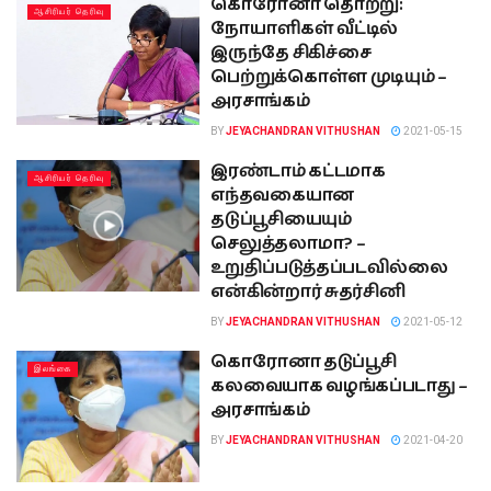
கொரோனா தொற்று:
ஆசிரியர் தெரிவு
நோயாளிகள் வீட்டில்
இருந்தே சிகிச்சை
பெற்றுக்கொள்ள முடியும் –
அரசாங்கம்
BY
JEYACHANDRAN VITHUSHAN
2021-05-15
இரண்டாம் கட்டமாக
ஆசிரியர் தெரிவு
எந்தவகையான
தடுப்பூசியையும்
செலுத்தலாமா? –
உறுதிப்படுத்தப்படவில்லை
என்கின்றார் சுதர்சினி
BY
JEYACHANDRAN VITHUSHAN
2021-05-12
கொரோனா தடுப்பூசி
இலங்கை
கலவையாக வழங்கப்படாது –
அரசாங்கம்
BY
JEYACHANDRAN VITHUSHAN
2021-04-20