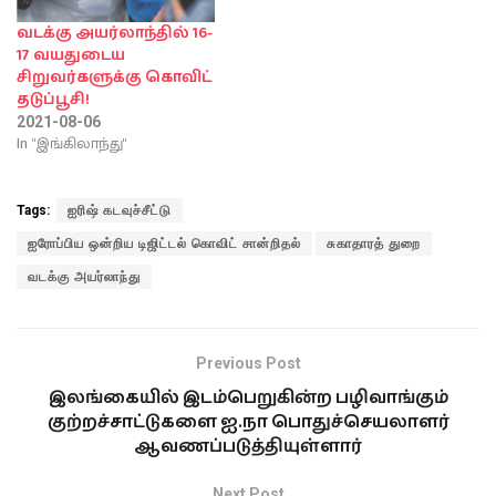
வடக்கு அயர்லாந்தில் 16-
17 வயதுடைய
சிறுவர்களுக்கு கொவிட்
தடுப்பூசி!
2021-08-06
In "இங்கிலாந்து"
Tags:
ஐரிஷ் கடவுச்சீட்டு
ஐரோப்பிய ஒன்றிய டிஜிட்டல் கொவிட் சான்றிதல்
சுகாதாரத் துறை
வடக்கு அயர்லாந்து
Previous Post
இலங்கையில் இடம்பெறுகின்ற பழிவாங்கும்
குற்றச்சாட்டுகளை ஐ.நா பொதுச்செயலாளர்
ஆவணப்படுத்தியுள்ளார்
Next Post