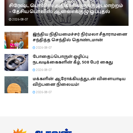
சிரேஷ்ட பொலிஸ் அதிகாரிகளுக்கு இடமாற்றம்
– தேசிய பொலிஸ் ஆணைக்குழு ஒப்புதல்
2026-08-07
இந்திய நிதியமைச்சர் நிர்மலா சீதாராமனை
சந்தித்த செந்தில் தொண்டமான்
2026-08-07
போதைப்பொருள் ஒழிப்பு
நடவடிக்கைகளின் கீழ், 508 பேர் கைது
2026-08-07
மக்களின் ஆரோக்கியத்துடன் விளையாடிய
விற்பனை நிலையம்!
2026-08-07