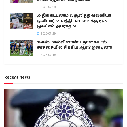
2026-07-28
அதிக கட்டணம் வசூலித்த வவுனியா
தனியார் வைத்தியசாலைக்கு ரூ.5
இலட்சம் அபராதம்!
2026-07-29
‘லாஸ் மால்வினாஸ்’ பதாகையால்
சர்ச்சையில் சிக்கிய ஆர்ஜென்டினா!
2026-07-16
Recent News