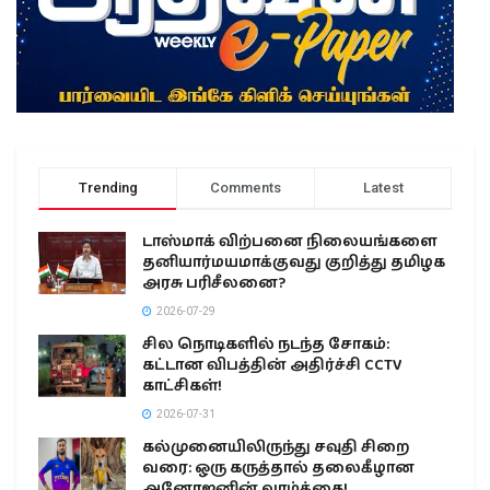
Trending
Comments
Latest
டாஸ்மாக் விற்பனை நிலையங்களை
தனியார்மயமாக்குவது குறித்து தமிழக
அரசு பரிசீலனை?
2026-07-29
சில நொடிகளில் நடந்த சோகம்:
கட்டான விபத்தின் அதிர்ச்சி CCTV
காட்சிகள்!
2026-07-31
கல்முனையிலிருந்து சவுதி சிறை
வரை: ஒரு கருத்தால் தலைகீழான
அனோஜனின் வாழ்க்கை!