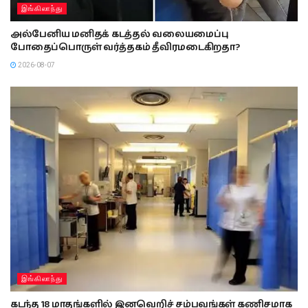
இங்கிலாந்து
அல்பேனிய மனிதக் கடத்தல் வலையமைப்பு
போதைப்பொருள் வர்த்தகம் தீவிரமடைகிறதா?
2026-08-07
இங்கிலாந்து
கடந்த 18 மாதங்களில் இனவெறிச் சம்பவங்கள் கணிசமாக