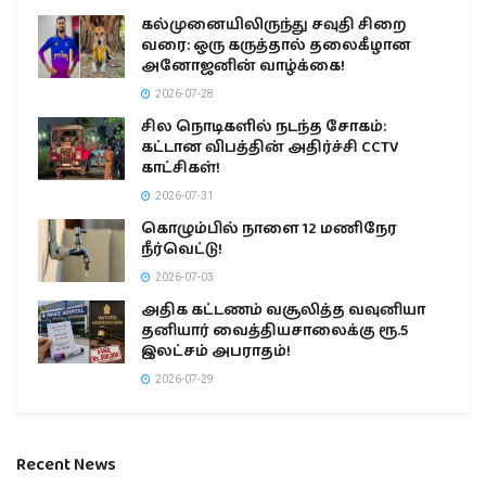
கல்முனையிலிருந்து சவுதி சிறை
வரை: ஒரு கருத்தால் தலைகீழான
அனோஜனின் வாழ்க்கை!
2026-07-28
சில நொடிகளில் நடந்த சோகம்:
கட்டான விபத்தின் அதிர்ச்சி CCTV
காட்சிகள்!
2026-07-31
கொழும்பில் நாளை 12 மணிநேர
நீர்வெட்டு!
2026-07-03
அதிக கட்டணம் வசூலித்த வவுனியா
தனியார் வைத்தியசாலைக்கு ரூ.5
இலட்சம் அபராதம்!
2026-07-29
Recent News