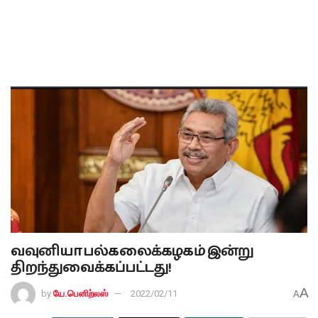
வவுனியா பல்கலைக்கழகம் இன்று
திறந்துவைக்கப்பட்டது!
A
by
யே.பெனிற்லஸ்
2022/02/11
A