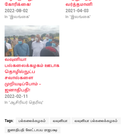
கோரிக்கை!
வர்த்தமானி
2022-08-02
2021-04-03
In "இலங்கை"
In "இலங்கை"
வவுனியா
பல்கலைக்கழகம் ஊடாக
தொழில்நுட்ப
சவால்களை
முறியடிப்போம் –
ஜனாதிபதி!
2022-02-11
In "ஆசிரியர் தெரிவு"
Tags:
பல்கலைக்கழகம்
வவுனியா
வவுனியா பல்கலைக்கழகம்
ஜனாதிபதி கோட்டாபய ராஜபக்ஷ