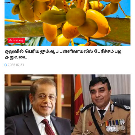
அம்பாறை
ஒலுவில் பெரிய ஜும்ஆப் பள்ளிவாயலில் பேரிச்சம் பழ
அறுவடை
2026-07-31