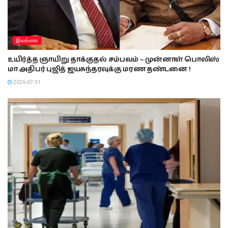
இலங்கை
உயிர்த்த ஞாயிறு தாக்குதல் சம்பவம் – முன்னாள் பொலிஸ்
மா அதிபர் புஜித் ஜயசுந்தரவுக்கு மரண தண்டனை !
2026-07-31