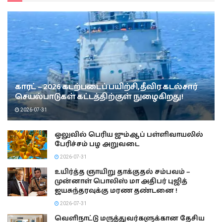
காரட் – 2026 கடற்படைப் பயிற்சி, தீவிர கடல்சார்
செயல்பாடுகள் கட்டத்திற்குள் நுழைகிறது!
2026-07-31
ஒலுவில் பெரிய ஜும்ஆப் பள்ளிவாயலில்
பேரிச்சம் பழ அறுவடை
2026-07-31
உயிர்த்த ஞாயிறு தாக்குதல் சம்பவம் –
முன்னாள் பொலிஸ் மா அதிபர் புஜித்
ஜயசுந்தரவுக்கு மரண தண்டனை !
2026-07-31
வெளிநாட்டு மருத்துவர்களுக்கான தேசிய