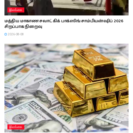
இலங்கை
மத்திய மாகாண சவாட் கிக் பாக்ஸிங் சாம்பியன்ஷிப் 2026
சிறப்பாக நிறைவு
2026-08-08
இலங்கை