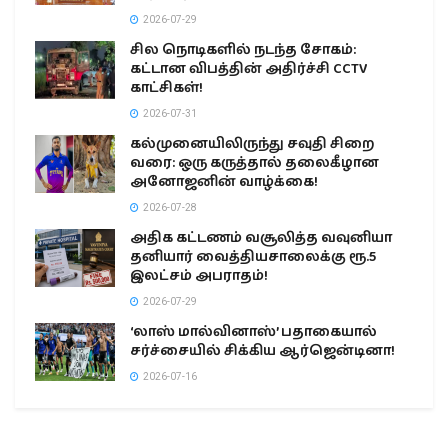
2026-07-29
சில நொடிகளில் நடந்த சோகம்:
கட்டான விபத்தின் அதிர்ச்சி CCTV
காட்சிகள்!
2026-07-31
கல்முனையிலிருந்து சவுதி சிறை
வரை: ஒரு கருத்தால் தலைகீழான
அனோஜனின் வாழ்க்கை!
2026-07-28
அதிக கட்டணம் வசூலித்த வவுனியா
தனியார் வைத்தியசாலைக்கு ரூ.5
இலட்சம் அபராதம்!
2026-07-29
‘லாஸ் மால்வினாஸ்’ பதாகையால்
சர்ச்சையில் சிக்கிய ஆர்ஜென்டினா!
2026-07-16