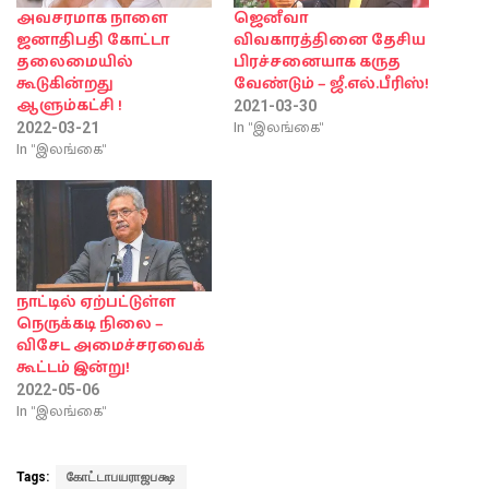
அவசரமாக நாளை
ஜெனீவா
ஜனாதிபதி கோட்டா
விவகாரத்தினை தேசிய
தலைமையில்
பிரச்சனையாக கருத
கூடுகின்றது
வேண்டும் – ஜீ.எல்.பீரிஸ்!
ஆளும்கட்சி !
2021-03-30
In "இலங்கை"
2022-03-21
In "இலங்கை"
நாட்டில் ஏற்பட்டுள்ள
நெருக்கடி நிலை –
விசேட அமைச்சரவைக்
கூட்டம் இன்று!
2022-05-06
In "இலங்கை"
Tags:
கோட்டாபயராஜபக்ஷ