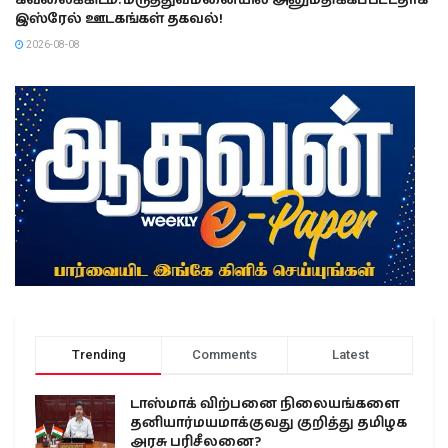
கவலைக்கிடம்: மருத்துவமனையில் அனுமதிக்கப்பட்டதாக
இஸ்ரேல் ஊடகங்கள் தகவல்!
2026-08-08
Trending
Comments
Latest
டாஸ்மாக் விற்பனை நிலையங்களை
தனியார்மயமாக்குவது குறித்து தமிழக
அரசு பரிசீலனை?