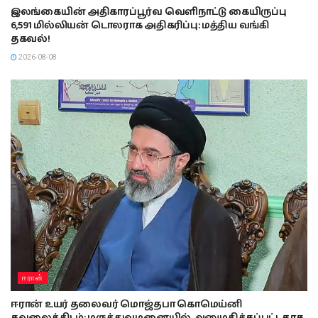
இலங்கையின் அதிகாரப்பூர்வ வெளிநாட்டு கையிருப்பு
6,591 மில்லியன் டொலராக அதிகரிப்பு: மத்திய வங்கி
தகவல்!
2026-08-08
ஈரான்
ஈரான் உயர் தலைவர் மொஜ்தபா கொமெய்னி