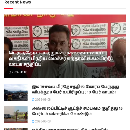
Recent News
பெருந்தோட்ட மற்றும் சமூக உட்கட்டமைப்பு
வசதிகள் பிரதியமைச்சர் சுந்தரலிங்கம் பிரதீப்
ஊடக சந்திப்பு!
2026-08-08
இமாச்சலப் பிரதேசத்தில் கோரப் பேருந்து
விபத்து: 8 பேர் உயிரிழப்பு ; 10 பேர் காயம்!
2026-08-08
அல்லைப்பிட்டிச் சூட்டுச் சம்பவம் குறித்து 15
பேரிடம் விசாரிக்க வேண்டும்
2026-08-08