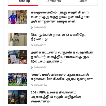
Trending
Comments
Latest
கல்முனையிலிருந்து சவுதி சிறை
வரை: ஒரு கருத்தால் தலைகீழான
அனோஜனின் வாழ்க்கை!
2026-07-28
கொழும்பில் நாளை 12 மணிநேர
நீர்வெட்டு!
2026-07-03
அதிக கட்டணம் வசூலித்த வவுனியா
தனியார் வைத்தியசாலைக்கு ரூ.5
இலட்சம் அபராதம்!
2026-07-29
‘லாஸ் மால்வினாஸ்’ பதாகையால்
சர்ச்சையில் சிக்கிய ஆர்ஜென்டினா!
2026-07-16
2034 FIFA உலகக் கிண்ணம்:
ஆகாயத்தில் எழும் அதிநவீன
மைதானம்!