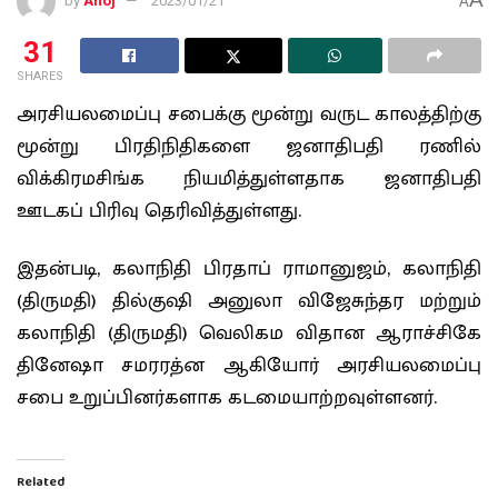
by
Anoj
2023/01/21
A
31
SHARES
அரசியலமைப்பு சபைக்கு மூன்று வருட காலத்திற்கு
மூன்று பிரதிநிதிகளை ஜனாதிபதி ரணில்
விக்கிரமசிங்க நியமித்துள்ளதாக ஜனாதிபதி
ஊடகப் பிரிவு தெரிவித்துள்ளது.
இதன்படி, கலாநிதி பிரதாப் ராமானுஜம், கலாநிதி
(திருமதி) தில்குஷி அனுலா விஜேசுந்தர மற்றும்
கலாநிதி (திருமதி) வெலிகம விதான ஆராச்சிகே
தினேஷா சமரரத்ன ஆகியோர் அரசியலமைப்பு
சபை உறுப்பினர்களாக கடமையாற்றவுள்ளனர்.
Related