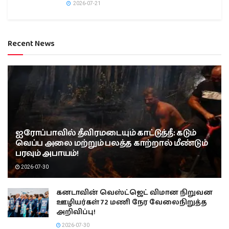
2026-07-21
Recent News
ஐரோப்பாவில் தீவிரமடையும் காட்டுத்தீ: கடும்
வெப்ப அலை மற்றும் பலத்த காற்றால் மீண்டும்
பரவும் அபாயம்!
2026-07-30
கனடாவின் வெஸ்ட்ஜெட் விமான நிறுவன
ஊழியர்கள் 72 மணி நேர வேலைநிறுத்த
அறிவிப்பு!
2026-07-30