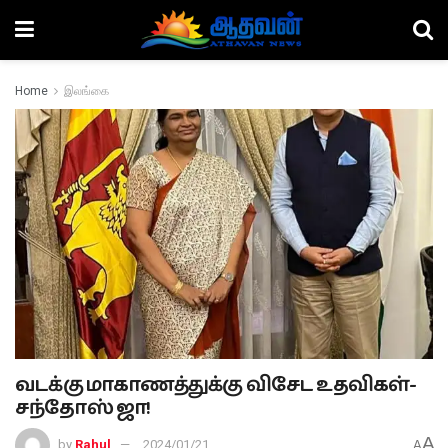
Home
இலங்கை
வடக்கு மாகாணத்துக்கு விசேட உதவிகள்-
சந்தோஸ் ஜா!
A
by
Rahul
2024/01/21
A