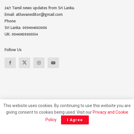
24/7 Tamil news updates from Sri Lanka.
Email: athavaneditor@gmail.com
Phone
Sri Lanka: 0094114063006
UK: 00447459300554
Follow Us
This website uses cookies. By continuing to use this website you are
giving consent to cookies being used. Visit our
Privacy and Cookie
About
Advertise
Privacy Policy
Contact Us
Policy
.
I Agree
© 2026 Athavan Media, All rights reserved.