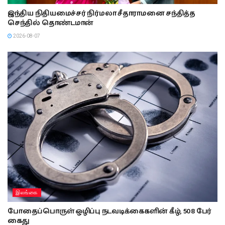
இந்திய நிதியமைச்சர் நிர்மலா சீதாராமனை சந்தித்த
செந்தில் தொண்டமான்
2026-08-07
இலங்கை
போதைப்பொருள் ஒழிப்பு நடவடிக்கைகளின் கீழ், 508 பேர்
கைது