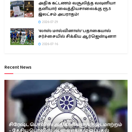
அதிக கட்டணம் வசூலித்த வவுனியா
தனியார் வைத்தியசாலைக்கு ரூ.5
இலட்சம் அபராதம்!
2026-07-29
‘லாஸ் மால்வினாஸ்’ பதாகையால்
சர்ச்சையில் சிக்கிய ஆர்ஜென்டினா!
2026-07-16
Recent News
சிரேஷ்ட பொலிஸ் அதிகாரிகளுக்கு இடமாற்றம்
– தேசிய பொலிஸ் ஆணைக்குழு ஒப்புதல்