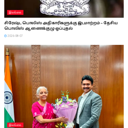
இலங்கை
சிரேஷ்ட பொலிஸ் அதிகாரிகளுக்கு இடமாற்றம் – தேசிய
பொலிஸ் ஆணைக்குழு ஒப்புதல்
2026-08-07
இலங்கை