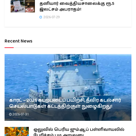
தனியார் வைத்தியசாலைக்கு ரூ.5
இலட்சம் அபராதம்!
2026-07-29
Recent News
காரட் – 2026 கடற்படைப் பயிற்சி, தீவிர கடல்சார்
செயல்பாடுகள் கட்டத்திற்குள் நுழைகிறது!
2026-07-31
ஒலுவில் பெரிய ஜும்ஆப் பள்ளிவாயலில்
பேரிச்சம் பழ அறுவடை