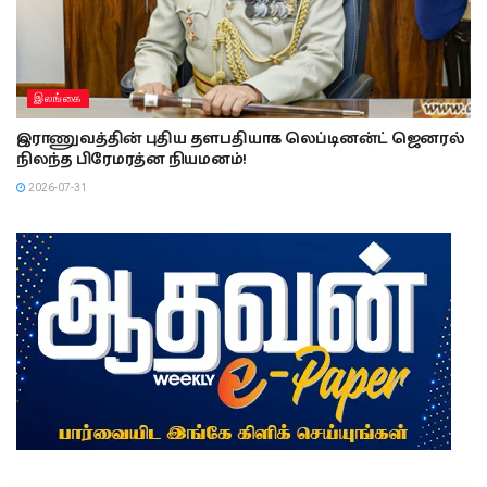
இலங்கை
இராணுவத்தின் புதிய தளபதியாக லெப்டினன்ட் ஜெனரல்
நிலந்த பிரேமரத்ன நியமனம்!
2026-07-31