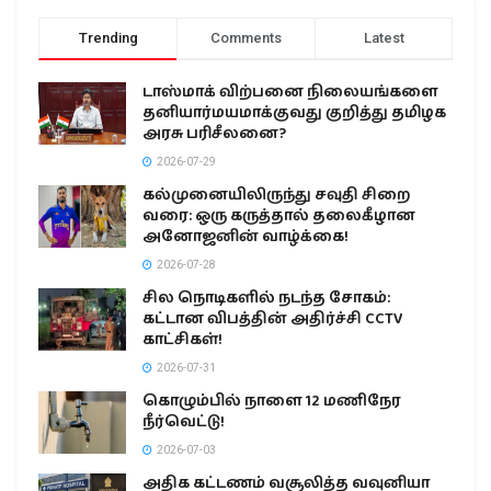
Trending
Comments
Latest
டாஸ்மாக் விற்பனை நிலையங்களை
தனியார்மயமாக்குவது குறித்து தமிழக
அரசு பரிசீலனை?
2026-07-29
கல்முனையிலிருந்து சவுதி சிறை
வரை: ஒரு கருத்தால் தலைகீழான
அனோஜனின் வாழ்க்கை!
2026-07-28
சில நொடிகளில் நடந்த சோகம்:
கட்டான விபத்தின் அதிர்ச்சி CCTV
காட்சிகள்!
2026-07-31
கொழும்பில் நாளை 12 மணிநேர
நீர்வெட்டு!
2026-07-03
அதிக கட்டணம் வசூலித்த வவுனியா