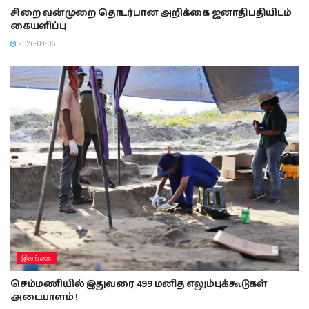
சிறை வன்முறை தொடர்பான அறிக்கை ஜனாதிபதியிடம்
கையளிப்பு
2026-08-06
இலங்கை
செம்மணியில் இதுவரை 499 மனித எலும்புக்கூடுகள்
அடையாளம் !