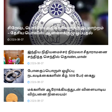
சிரேஷ்ட பொலிஸ் அதிகாரிகளுக்கு இடமாற்றம்
– தேசிய பொலிஸ் ஆணைக்குழு ஒப்புதல்
2026-08-07
இந்திய நிதியமைச்சர் நிர்மலா சீதாராமனை
சந்தித்த செந்தில் தொண்டமான்
2026-08-07
போதைப்பொருள் ஒழிப்பு
நடவடிக்கைகளின் கீழ், 508 பேர் கைது
2026-08-07
மக்களின் ஆரோக்கியத்துடன் விளையாடிய
விற்பனை நிலையம்!
2026-08-07