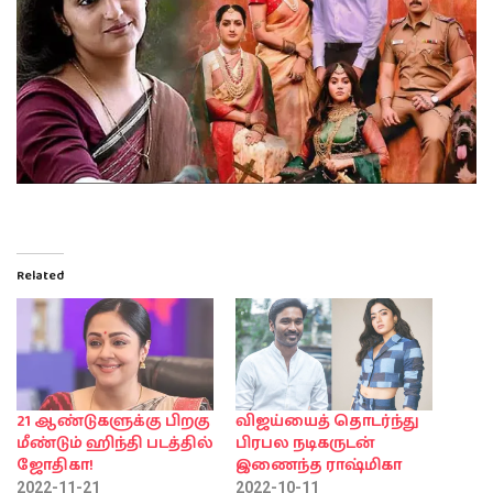
Related
21 ஆண்டுகளுக்கு பிறகு
விஜய்யைத் தொடர்ந்து
மீண்டும் ஹிந்தி படத்தில்
பிரபல நடிகருடன்
ஜோதிகா!
இணைந்த ராஷ்மிகா
2022-11-21
2022-10-11