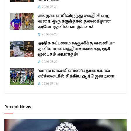
2026-07-31
கல்முனையிலிருந்து சவுதி சிறை
வரை: ஒரு கருத்தால் தலைகீழான
அனோஜனின் வாழ்க்கை!
2026-07-28
அதிக கட்டணம் வசூலித்த வவுனியா
தனியார் வைத்தியசாலைக்கு ரூ.5
இலட்சம் அபராதம்!
2026-07-29
‘லாஸ் மால்வினாஸ்’ பதாகையால்
சர்ச்சையில் சிக்கிய ஆர்ஜென்டினா!
2026-07-16
Recent News