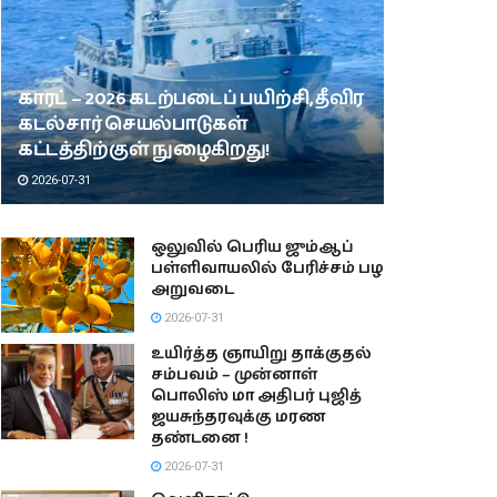
காரட் – 2026 கடற்படைப் பயிற்சி, தீவிர
கடல்சார் செயல்பாடுகள்
கட்டத்திற்குள் நுழைகிறது!
2026-07-31
ஒலுவில் பெரிய ஜும்ஆப்
பள்ளிவாயலில் பேரிச்சம் பழ
அறுவடை
2026-07-31
உயிர்த்த ஞாயிறு தாக்குதல்
சம்பவம் – முன்னாள்
பொலிஸ் மா அதிபர் புஜித்
ஜயசுந்தரவுக்கு மரண
தண்டனை !
2026-07-31