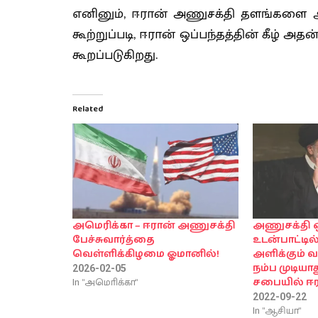
எனினும், ஈரான் அணுசக்தி தளங்களை ஆ
கூற்றுப்படி, ஈரான் ஒப்பந்தத்தின் கீழ் 
கூறப்படுகிறது.
Related
அமெரிக்கா – ஈரான் அணுசக்தி
அணுசக்தி ஒ
பேச்சுவார்த்தை
உடன்பாட்டில
வெள்ளிக்கிழமை ஓமானில்!
அளிக்கும் 
நம்ப முடியாத
2026-02-05
In "அமொிக்கா"
சபையில் ஈரா
2022-09-22
In "ஆசியா"