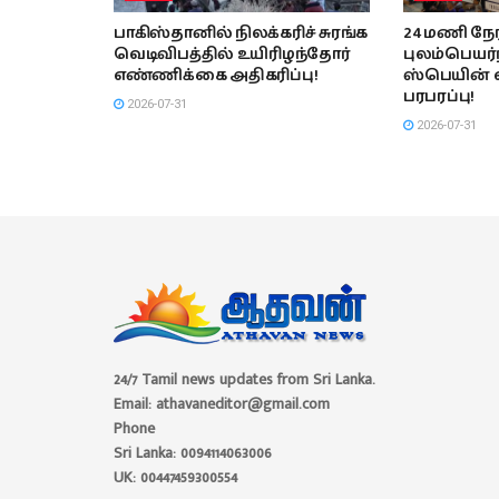
பாகிஸ்தானில் நிலக்கரிச் சுரங்க
24 மணி நேரத
வெடிவிபத்தில் உயிரிழந்தோர்
புலம்பெயர்
எண்ணிக்கை அதிகரிப்பு!
ஸ்பெயின் 
பரபரப்பு!
2026-07-31
2026-07-31
24/7 Tamil news updates from Sri Lanka.
Email: athavaneditor@gmail.com
Phone
Sri Lanka: 0094114063006
UK: 00447459300554