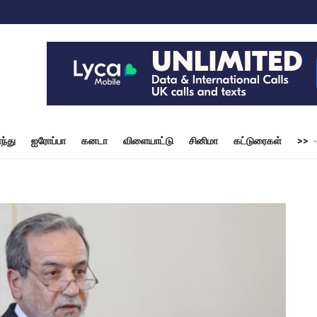
ந்து
ஐரோப்பா
கனடா
விளையாட்டு
சினிமா
கட்டுரைகள்
>>