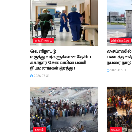
இங்கிலாந்து
இங்கிலாந்து
வெளிநாட்டு
சைப்ரஸில் 
மருத்துவர்களுக்கான தேசிய
படைத்தளத்
சுகாதார சேவையின் பணி
நபரை நாடு க
நியமனங்கள் இரத்து !
2026-07-31
2026-07-31
உலகம்
உலகம்