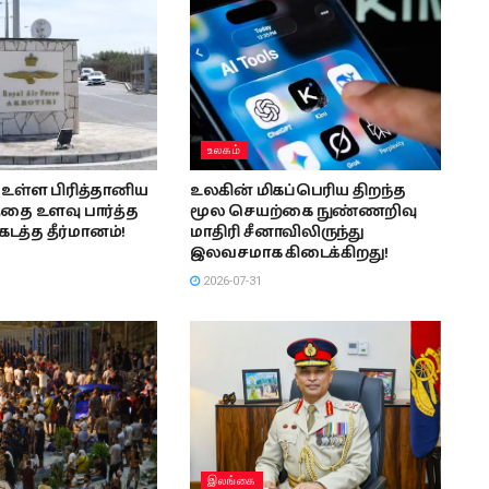
உலகம்
உள்ள பிரித்தானிய
உலகின் மிகப்பெரிய திறந்த
தை உளவு பார்த்த
மூல செயற்கை நுண்ணறிவு
டத்த தீர்மானம்!
மாதிரி சீனாவிலிருந்து
இலவசமாக கிடைக்கிறது!
2026-07-31
இலங்கை