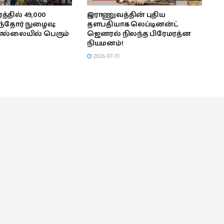
்தில் 49,000
இராணுவத்தின் புதிய
ந்தோர் நுழைவு;
தளபதியாக லெப்டினன்ட்
எல்லையில் பெரும்
ஜெனரல் நிலந்த பிரேமரத்ன
நியமனம்!
2026-07-31