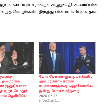
ய்வு செய்யும் சர்வதேச அணுசக்தி அமைப்பின்
அதன் உறுதிமொழிகளில் இருந்து பின்வாங்கியுள்ளதாக
ப்பந்த
போர் மேகங்களுக்கு மத்தியில்
் அமெரிக்க
அமெரிக்கா – ஈரான்
வாக்குறுதிகளை
பேச்சுவார்த்தை: ஜெனீவாவில்
ு: ஐ.நா. பொதுச்
இன்று பேச்சுவார்த்தை!
ன் தெரிவிப்பு!
2026-02-26
In "அமொிக்கா"