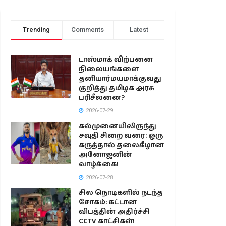
Trending
Comments
Latest
டாஸ்மாக் விற்பனை
நிலையங்களை
தனியார்மயமாக்குவது
குறித்து தமிழக அரசு
பரிசீலனை?
2026-07-29
கல்முனையிலிருந்து
சவுதி சிறை வரை: ஒரு
கருத்தால் தலைகீழான
அனோஜனின்
வாழ்க்கை!
2026-07-28
சில நொடிகளில் நடந்த
சோகம்: கட்டான
விபத்தின் அதிர்ச்சி
CCTV காட்சிகள்!