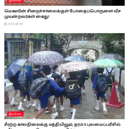
இலங்கை
மெகஸின் சிறைச்சாலைக்குள் போதைப்பொருளை வீச
முயன்றவர்கள் கைது!
2026-08-09
இலங்கை
சீரற்ற காலநிலைக்கு மத்தியிலும், தரம் 5 புலமைப்பரிசில்