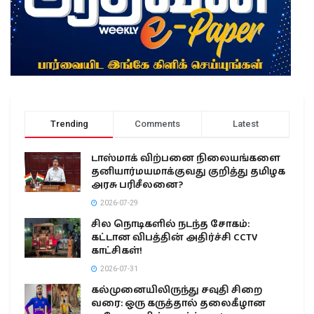
Trending
Comments
Latest
டாஸ்மாக் விற்பனை நிலையங்களை
தனியார்மயமாக்குவது குறித்து தமிழக
அரசு பரிசீலனை?
2026-07-29
சில நொடிகளில் நடந்த சோகம்:
கட்டான விபத்தின் அதிர்ச்சி CCTV
காட்சிகள்!
2026-07-31
கல்முனையிலிருந்து சவுதி சிறை
வரை: ஒரு கருத்தால் தலைகீழான