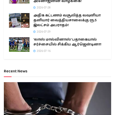
அனோஜனின் வாழ்க்கை!
2026-07-28
அதிக கட்டணம் வசூலித்த வவுனியா
தனியார் வைத்தியசாலைக்கு ரூ.5
இலட்சம் அபராதம்!
2026-07-29
‘லாஸ் மால்வினாஸ்’ பதாகையால்
சர்ச்சையில் சிக்கிய ஆர்ஜென்டினா!
2026-07-16
Recent News