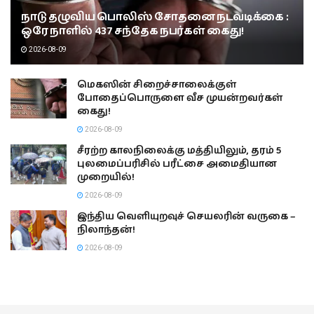
நாடு தழுவிய பொலிஸ் சோதனை நடவடிக்கை :
ஒரே நாளில் 437 சந்தேக நபர்கள் கைது!
2026-08-09
மெகஸின் சிறைச்சாலைக்குள்
போதைப்பொருளை வீச முயன்றவர்கள்
கைது!
2026-08-09
சீரற்ற காலநிலைக்கு மத்தியிலும், தரம் 5
புலமைப்பரிசில் பரீட்சை அமைதியான
முறையில்!
2026-08-09
இந்திய வெளியுறவுச் செயலரின் வருகை –
நிலாந்தன்!
2026-08-09