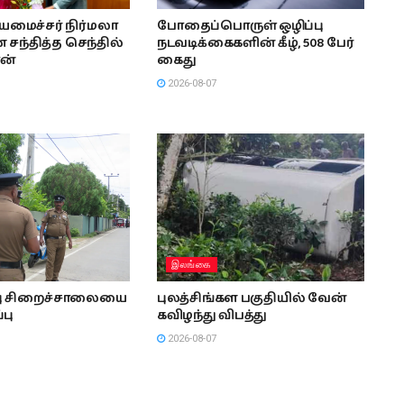
ியமைச்சர் நிர்மலா
போதைப்பொருள் ஒழிப்பு
சந்தித்த செந்தில்
நடவடிக்கைகளின் கீழ், 508 பேர்
ன்
கைது
2026-08-07
இலங்கை
்பு சிறைச்சாலையை
புலத்சிங்கள பகுதியில் வேன்
்பு
கவிழந்து விபத்து
2026-08-07