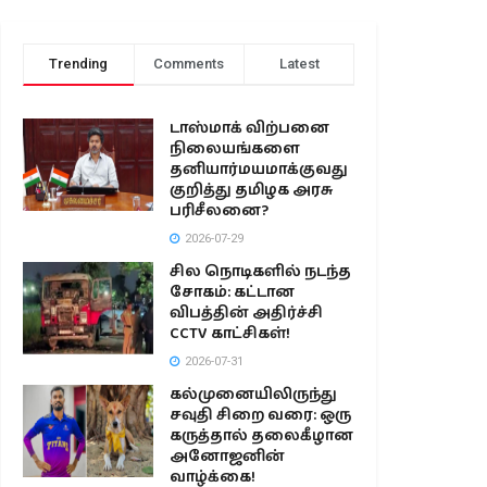
Trending
Comments
Latest
டாஸ்மாக் விற்பனை
நிலையங்களை
தனியார்மயமாக்குவது
குறித்து தமிழக அரசு
பரிசீலனை?
2026-07-29
சில நொடிகளில் நடந்த
சோகம்: கட்டான
விபத்தின் அதிர்ச்சி
CCTV காட்சிகள்!
2026-07-31
கல்முனையிலிருந்து
சவுதி சிறை வரை: ஒரு
கருத்தால் தலைகீழான
அனோஜனின்
வாழ்க்கை!