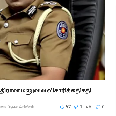
எதிரான மனுவை விசாரிக்க திகதி
67
1
A
0
்கை
,
பிரதான செய்திகள்
A