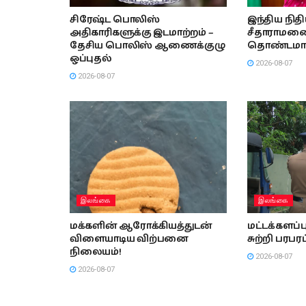
சிரேஷ்ட பொலிஸ்
இந்திய நித
அதிகாரிகளுக்கு இடமாற்றம் –
சீதாராமனை 
தேசிய பொலிஸ் ஆணைக்குழு
தொண்டமா
ஒப்புதல்
2026-08-07
2026-08-07
இலங்கை
இலங்கை
மக்களின் ஆரோக்கியத்துடன்
மட்டக்களப
விளையாடிய விற்பனை
சுற்றி பரபரப
நிலையம்!
2026-08-07
2026-08-07