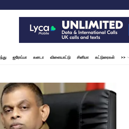
ந்து
ஐரோப்பா
கனடா
விளையாட்டு
சினிமா
கட்டுரைகள்
>>