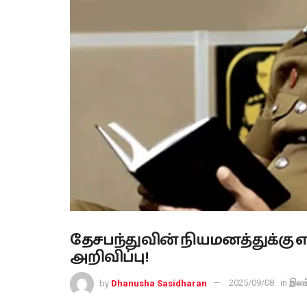
தேசபந்துவின் நியமனத்துக்கு 
அறிவிப்பு!
by
Dhanusha Sasidharan
2025/09/08
in
இலங