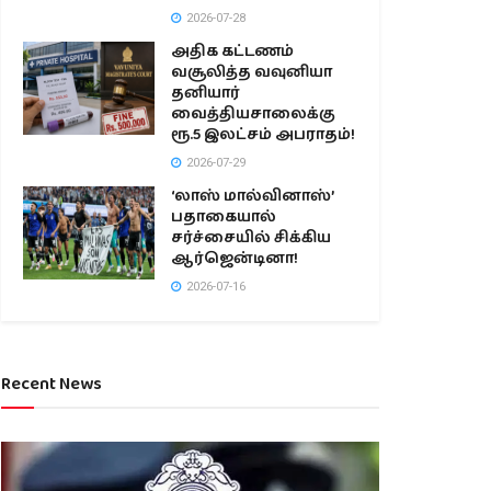
2026-07-28
அதிக கட்டணம்
வசூலித்த வவுனியா
தனியார்
வைத்தியசாலைக்கு
ரூ.5 இலட்சம் அபராதம்!
2026-07-29
‘லாஸ் மால்வினாஸ்’
பதாகையால்
சர்ச்சையில் சிக்கிய
ஆர்ஜென்டினா!
2026-07-16
Recent News