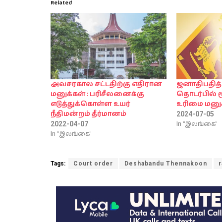
Related
அவசரகால சட்டதிற்கு எதிரான
ஜனாதிபதித்
மனுக்கள் : பரிசீலனைக்கு
தொடர்பில் 
எடுத்துக்கொள்ள உயர்
உரிமை மனுக்
நீதிமன்றம் தீர்மானம்
2024-07-05
In "இலங்கை"
2022-04-07
In "இலங்கை"
Tags:
Court order
Deshabandu Thennakoon
r