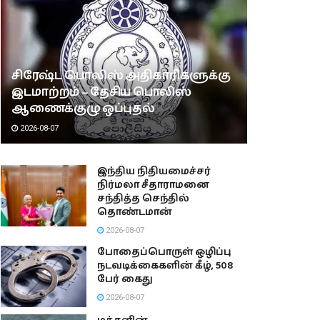
சிரேஷ்ட பொலிஸ் அதிகாரிகளுக்கு
இடமாற்றம் – தேசிய பொலிஸ்
ஆணைக்குழு ஒப்புதல்
2026-08-07
இந்திய நிதியமைச்சர்
நிர்மலா சீதாராமனை
சந்தித்த செந்தில்
தொண்டமான்
2026-08-07
போதைப்பொருள் ஒழிப்பு
நடவடிக்கைகளின் கீழ், 508
பேர் கைது
2026-08-07