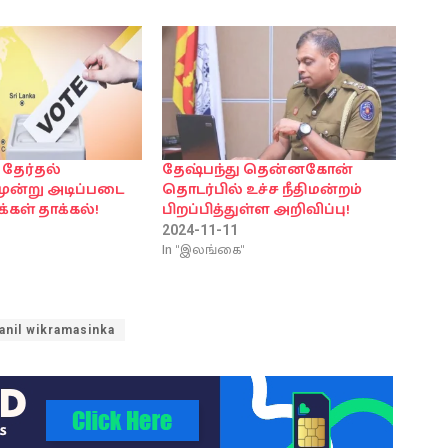
 தேர்தல்
தேஷ்பந்து தென்னகோன்
மூன்று அடிப்படை
தொடர்பில் உச்ச நீதிமன்றம்
கள் தாக்கல்!
பிறப்பித்துள்ள அறிவிப்பு!
2024-11-11
In "இலங்கை"
anil wikramasinka