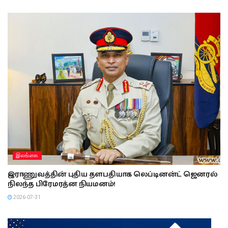
இலங்கை
இராணுவத்தின் புதிய தளபதியாக லெப்டினன்ட் ஜெனரல்
நிலந்த பிரேமரத்ன நியமனம்!
2026-07-31