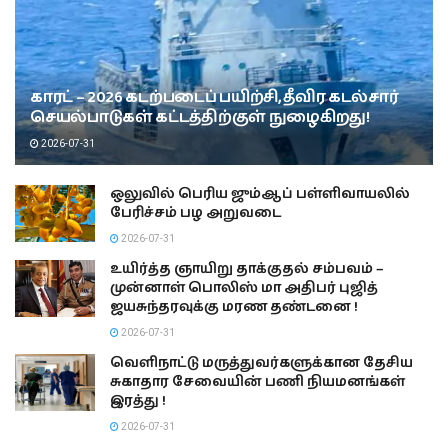
காரட் – 2026 கடற்படைப் பயிற்சி, தீவிர கடல்சார்
செயல்பாடுகள் கட்டத்திற்குள் நுழைகிறது!
2026-07-31
ஒலுவில் பெரிய ஜும்ஆப் பள்ளிவாயலில்
பேரிச்சம் பழ அறுவடை
2026-07-31
உயிர்த்த ஞாயிறு தாக்குதல் சம்பவம் –
முன்னாள் பொலிஸ் மா அதிபர் புஜித்
ஜயசுந்தரவுக்கு மரண தண்டனை !
2026-07-31
வெளிநாட்டு மருத்துவர்களுக்கான தேசிய
சுகாதார சேவையின் பணி நியமனங்கள்
இரத்து !
2026-07-31