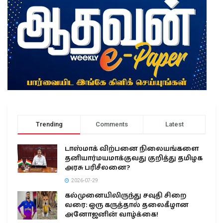
Trending
Comments
Latest
டாஸ்மாக் விற்பனை நிலையங்களை
தனியார்மயமாக்குவது குறித்து தமிழக
அரசு பரிசீலனை?
2026-07-29
கல்முனையிலிருந்து சவுதி சிறை
வரை: ஒரு கருத்தால் தலைகீழான
அனோஜனின் வாழ்க்கை!