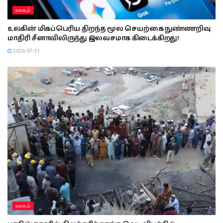
உலகம்
உலகின் மிகப்பெரிய திறந்த மூல செயற்கை நுண்ணறிவு
மாதிரி சீனாவிலிருந்து இலவசமாக கிடைக்கிறது!
2026-07-31
உலகம்