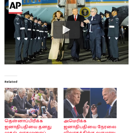
Related
தென்னாப்பிரிக்க
அமெரிக்க
ஜனாதிபதியை தனது
ஜனாதிபதியை நேரலை