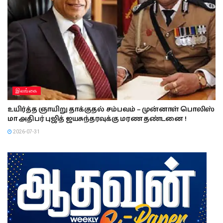
இலங்கை
உயிர்த்த ஞாயிறு தாக்குதல் சம்பவம் – முன்னாள் பொலிஸ்
மா அதிபர் புஜித் ஜயசுந்தரவுக்கு மரண தண்டனை !
2026-07-31