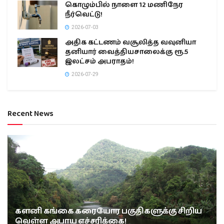
கொழும்பில் நாளை 12 மணிநேர
நீர்வெட்டு!
2026-07-03
அதிக கட்டணம் வசூலித்த வவுனியா
தனியார் வைத்தியசாலைக்கு ரூ.5
இலட்சம் அபராதம்!
2026-07-29
Recent News
களனி கங்கை கரையோர பகுதிகளுக்கு சிறிய
வெள்ள அபாய எச்சரிக்கை!