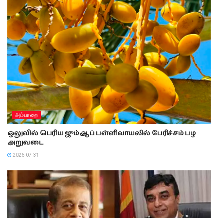
அம்பாறை
ஒலுவில் பெரிய ஜும்ஆப் பள்ளிவாயலில் பேரிச்சம் பழ
அறுவடை
2026-07-31