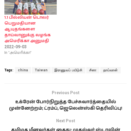
1.1 பில்லியன் டொலர்
பெறுமதியான
ஆயுதங்களை
தாய்வானுக்கு வழங்க
அமெரிக்கா அனுமதி
2022-09-03
In "அமொிக்கா"
Tags:
china
Taiwan
இராணுவப் பயிற்சி
சீனா
தாய்வான்
Previous Post
உக்ரேன் போர்நிறுத்த பேச்சுவார்த்தையில்
முன்னேற்றம்; ட்ரம்ப், ஜெலென்ஸ்கி தெரிவிப்பு!
Next Post
தமிழக மீனவர்கள் கைது; முதல்வர் ஸ்டாலின்