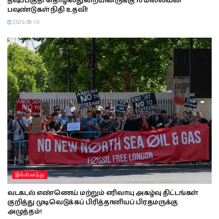
தீவுப்பகுதி தொழில்துறையினருக்கு 10 மில்லியன்
பவுண்டுகள் நிதி உதவி!
2026-08-10
இங்கிலாந்து
வடகடல் எண்ணெய் மற்றும் எரிவாயு அகழ்வு திட்டங்கள்
குறித்து முடிவெடுக்கப் பிரித்தானியப் பிரதமருக்கு
அழுத்தம்!