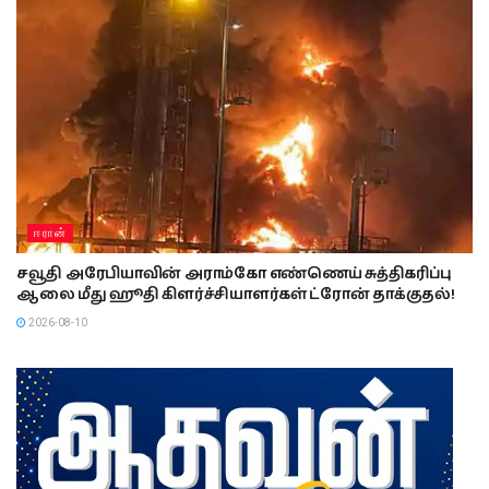
ஈரான்
சவூதி அரேபியாவின் அராம்கோ எண்ணெய் சுத்திகரிப்பு
ஆலை மீது ஹூதி கிளர்ச்சியாளர்கள் ட்ரோன் தாக்குதல்!
2026-08-10