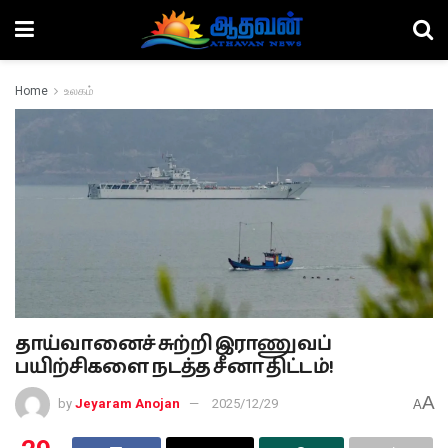
Home
உலகம்
தாய்வானைச் சுற்றி இராணுவப்
பயிற்சிகளை நடத்த சீனா திட்டம்!
A
by
Jeyaram Anojan
2025/12/29
A