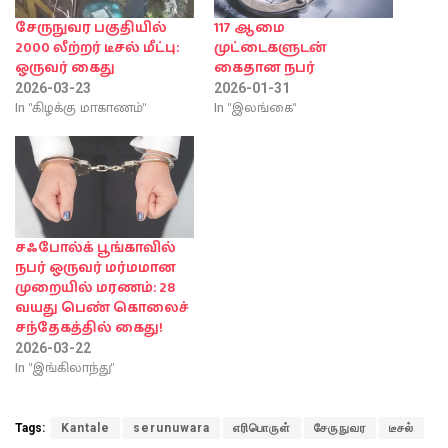
சேருநுவர பகுதியில்
117 ஆமை
2000 லீற்றர் டீசல் மீட்பு:
முட்டைகளுடன்
ஒருவர் கைது
கைதான நபர்
2026-03-23
2026-01-31
In "கிழக்கு மாகாணம்"
In "இலங்கை"
சஃபோல்க் பூங்காவில்
நபர் ஒருவர் மர்மமான
முறையில் மரணம்: 28
வயது பெண் கொலைச்
சந்தேகத்தில் கைது!
2026-03-22
In "இங்கிலாந்து"
Tags:
Kantale
serunuwara
எரிபொருள்
சேருநுவர
டீசல்