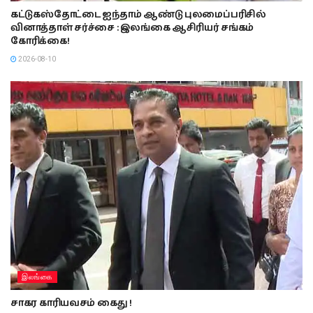
கட்டுகஸ்தோட்டை ஐந்தாம் ஆண்டு புலமைப்பரிசில்
வினாத்தாள் சர்ச்சை : இலங்கை ஆசிரியர் சங்கம்
கோரிக்கை!
2026-08-10
இலங்கை
சாகர காரியவசம் கைது !