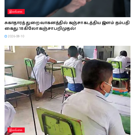
இலங்கை
சுகாதாரத் துறை வாகனத்தில் கஞ்சா கடத்திய இளம் தம்பதி
கைது: 18 கிலோ கஞ்சா பறிமுதல்!
2026-08-10
இலங்கை