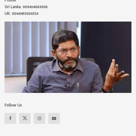
Phone
Sri Lanka: 0094114063006
UK: 00447459300554
Follow Us