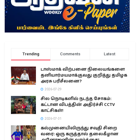
Trending
Comments
Latest
டாஸ்மாக் விற்பனை நிலையங்களை
தனியார்மயமாக்குவது குறித்து தமிழக
அரசு பரிசீலனை?
2026-07-29
சில நொடிகளில் நடந்த சோகம்:
கட்டான விபத்தின் அதிர்ச்சி CCTV
காட்சிகள்!
2026-07-31
கல்முனையிலிருந்து சவுதி சிறை
வரை: ஒரு கருத்தால் தலைகீழான