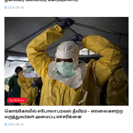
2026-08-06
ஆபிாிக்கா
கொங்கோவில் எபோலா பரவல் தீவிரம் – எல்லைகளற்ற
மருத்துவர்கள் அமைப்பு எச்சரிக்கை!
2026-08-06