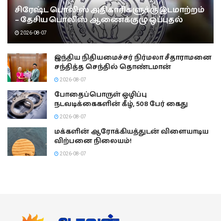
சிரேஷ்ட பொலிஸ் அதிகாரிகளுக்கு இடமாற்றம்
– தேசிய பொலிஸ் ஆணைக்குழு ஒப்புதல்
2026-08-07
இந்திய நிதியமைச்சர் நிர்மலா சீதாராமனை
சந்தித்த செந்தில் தொண்டமான்
2026-08-07
போதைப்பொருள் ஒழிப்பு
நடவடிக்கைகளின் கீழ், 508 பேர் கைது
2026-08-07
மக்களின் ஆரோக்கியத்துடன் விளையாடிய
விற்பனை நிலையம்!
2026-08-07