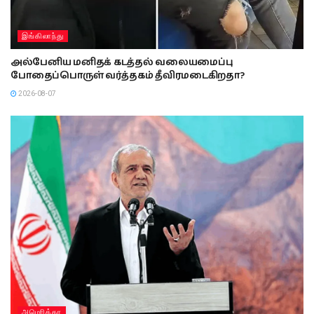
இங்கிலாந்து
அல்பேனிய மனிதக் கடத்தல் வலையமைப்பு
போதைப்பொருள் வர்த்தகம் தீவிரமடைகிறதா?
2026-08-07
அமொிக்கா