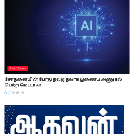
அமொிக்கா
சோதனையின் போது தவறுதலாக இணைய அணுகல்
பெற்ற மெட்டா AI!
2026-08-06