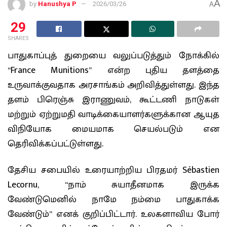
A
by
Hanushya P
2026/03/26
A
29
SHARES
பாதுகாப்புத் துறையை வலுப்படுத்தும் நோக்கில்
“France Munitions” என்ற புதிய தளத்தை
உருவாக்குவதாக அரசாங்கம் அறிவித்துள்ளது. இந்த
தளம் பிரெஞ்சு இராணுவம், கூட்டணி நாடுகள்
மற்றும் ஏற்றுமதி வாடிக்கையாளர்களுக்கான ஆயுத
விநியோக மையமாக செயல்படும் என
தெரிவிக்கப்பட்டுள்ளது.
தேசிய சபையில் உரையாற்றிய பிரதமர் Sébastien
Lecornu, “நாம் சுயாதீனமாக இருக்க
வேண்டுமெனில் நாமே நம்மை பாதுகாக்க
வேண்டும்” எனக் குறிப்பிட்டார். உலகளாவிய போர்