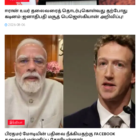
ஈரான் உயர் தலைவரைத் தொடர்புகொள்வது தற்போது
கடினம்: ஜனாதிபதி மசூத் பெஜெஸ்கியான் அறிவிப்பு!
2026-08-06
இந்தியா
பிரதமர் மோடியின் பதிவை நீக்கியதற்கு FACEBOOK
தலைவர் மன்னிப்பு கோரியுள்ளார்!