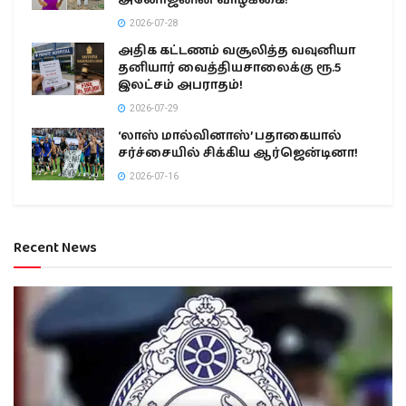
அனோஜனின் வாழ்க்கை!
2026-07-28
அதிக கட்டணம் வசூலித்த வவுனியா
தனியார் வைத்தியசாலைக்கு ரூ.5
இலட்சம் அபராதம்!
2026-07-29
‘லாஸ் மால்வினாஸ்’ பதாகையால்
சர்ச்சையில் சிக்கிய ஆர்ஜென்டினா!
2026-07-16
Recent News