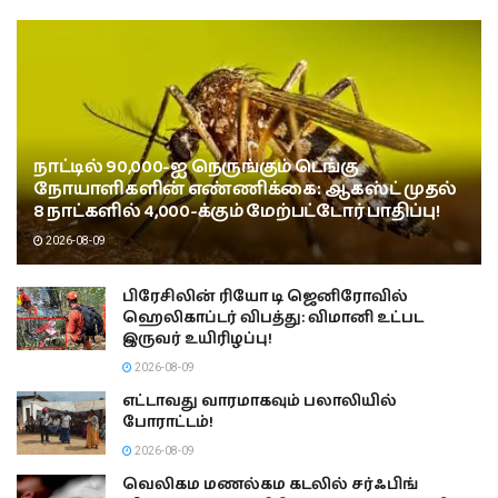
நாட்டில் 90,000-ஐ நெருங்கும் டெங்கு
நோயாளிகளின் எண்ணிக்கை: ஆகஸ்ட் முதல்
8 நாட்களில் 4,000-க்கும் மேற்பட்டோர் பாதிப்பு!
2026-08-09
பிரேசிலின் ரியோ டி ஜெனிரோவில்
ஹெலிகாப்டர் விபத்து: விமானி உட்பட
இருவர் உயிரிழப்பு!
2026-08-09
எட்டாவது வாரமாகவும் பலாலியில்
போராட்டம்!
2026-08-09
வெலிகம மணல்கம கடலில் சர்ஃபிங்