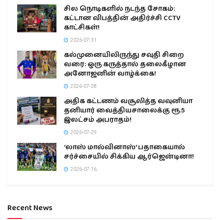
சில நொடிகளில் நடந்த சோகம்:
கட்டான விபத்தின் அதிர்ச்சி CCTV
காட்சிகள்!
2026-07-31
கல்முனையிலிருந்து சவுதி சிறை
வரை: ஒரு கருத்தால் தலைகீழான
அனோஜனின் வாழ்க்கை!
2026-07-28
அதிக கட்டணம் வசூலித்த வவுனியா
தனியார் வைத்தியசாலைக்கு ரூ.5
இலட்சம் அபராதம்!
2026-07-29
‘லாஸ் மால்வினாஸ்’ பதாகையால்
சர்ச்சையில் சிக்கிய ஆர்ஜென்டினா!
2026-07-16
Recent News