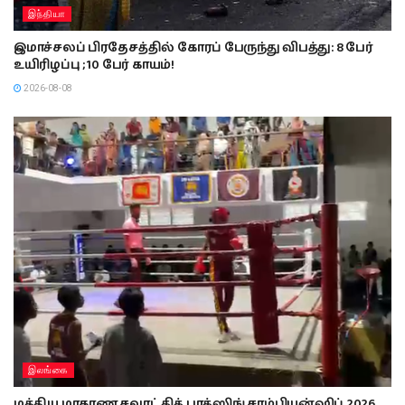
இந்தியா
இமாச்சலப் பிரதேசத்தில் கோரப் பேருந்து விபத்து: 8 பேர்
உயிரிழப்பு ; 10 பேர் காயம்!
2026-08-08
இலங்கை
மத்திய மாகாண சவாட் கிக் பாக்ஸிங் சாம்பியன்ஷிப் 2026