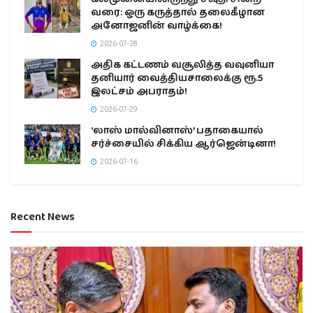
வரை: ஒரு கருத்தால் தலைகீழான
அனோஜனின் வாழ்க்கை!
2026-07-28
அதிக கட்டணம் வசூலித்த வவுனியா
தனியார் வைத்தியசாலைக்கு ரூ.5
இலட்சம் அபராதம்!
2026-07-29
‘லாஸ் மால்வினாஸ்’ பதாகையால்
சர்ச்சையில் சிக்கிய ஆர்ஜென்டினா!
2026-07-16
Recent News