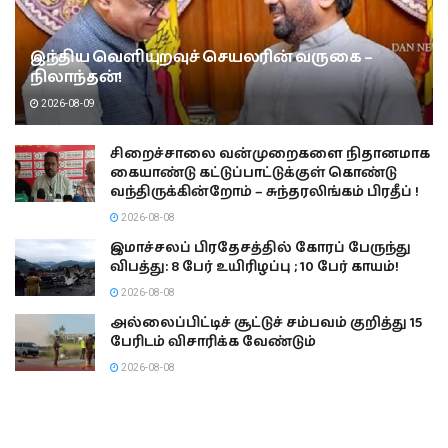
இந்திய வெளியுறவுச் செயலரின் வருகை –
நிலாந்தன்!
2026-08-09
சிறைச்சாலை வன்முறைகளை நிதானமாக
கையாண்டு கட்டுப்பாட்டுக்குள் கொண்டு
வந்திருக்கின்றோம் – சுந்தரலிங்கம் பிரதீப் !
2026-08-08
இமாச்சலப் பிரதேசத்தில் கோரப் பேருந்து
விபத்து: 8 பேர் உயிரிழப்பு ; 10 பேர் காயம்!
2026-08-08
அல்லைப்பிட்டிச் சூட்டுச் சம்பவம் குறித்து 15
பேரிடம் விசாரிக்க வேண்டும்
2026-08-08