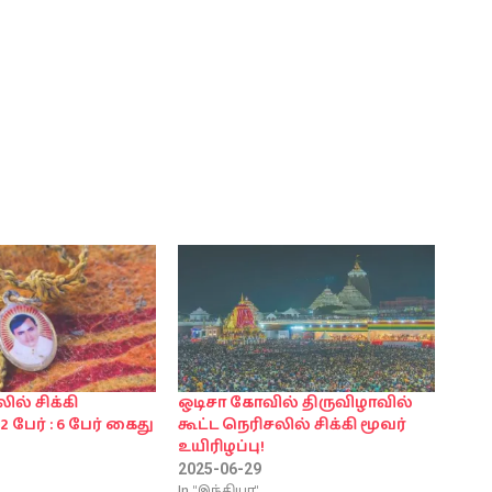
ில் சிக்கி
ஒடிசா கோவில் திருவிழாவில்
2 பேர் : 6 பேர் கைது
கூட்ட நெரிசலில் சிக்கி மூவர்
உயிரிழப்பு!
2025-06-29
In "இந்தியா"