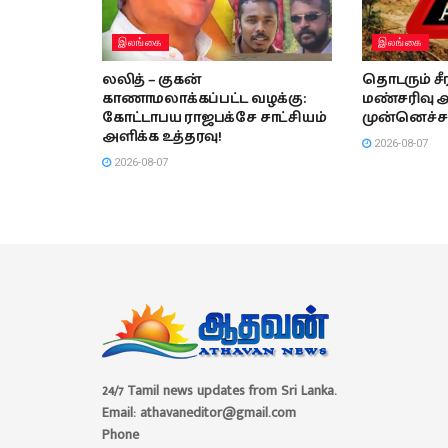
இலங்கை
இலங்கை
லலித் – குகன்
தொடரும் ச
காணாமலாக்கப்பட்ட வழக்கு:
மண்சரிவு 
கோட்டாபய ராஜபக்சே சாட்சியம்
முன்னெச்ச
அளிக்க உத்தரவு!
2026-08-07
2026-08-07
24/7 Tamil news updates from Sri Lanka.
Email: athavaneditor@gmail.com
Phone