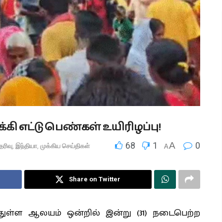
்கி எட்டு பெண்கள் உயிரிழப்பு!
68
1
A
0
ெரிவு
,
இந்தியா
,
முக்கிய செய்திகள்
A
Share on Twitter
்துள்ள ஆலயம் ஒன்றில் இன்று (31) நடைபெற்ற