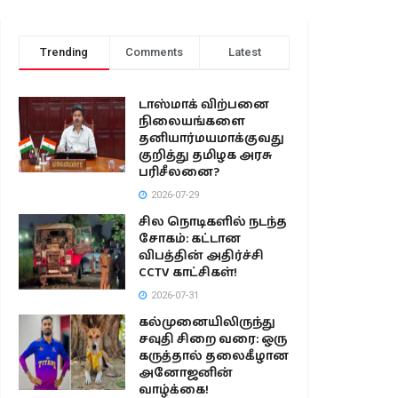
Trending
Comments
Latest
டாஸ்மாக் விற்பனை
நிலையங்களை
தனியார்மயமாக்குவது
குறித்து தமிழக அரசு
பரிசீலனை?
2026-07-29
சில நொடிகளில் நடந்த
சோகம்: கட்டான
விபத்தின் அதிர்ச்சி
CCTV காட்சிகள்!
2026-07-31
கல்முனையிலிருந்து
சவுதி சிறை வரை: ஒரு
கருத்தால் தலைகீழான
அனோஜனின்
வாழ்க்கை!