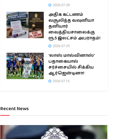
2026-07-28
அதிக கட்டணம்
வசூலித்த வவுனியா
தனியார்
வைத்தியசாலைக்கு
ரூ.5 இலட்சம் அபராதம்!
2026-07-29
‘லாஸ் மால்வினாஸ்’
பதாகையால்
சர்ச்சையில் சிக்கிய
ஆர்ஜென்டினா!
2026-07-16
Recent News