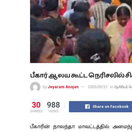
பீகார் ஆலய கூட்ட நெரிசலில் சிக
by
Jeyaram Anojan
2026/03/31
in
ஆசிரியர் த
30
988
Share on Facebook
SHARES
VIEWS
பீகாரின் நாலந்தா மாவட்டத்தில் அமைந