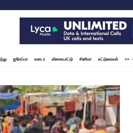
ந்து
ஐரோப்பா
கனடா
விளையாட்டு
சினிமா
கட்டுரைகள்
>>