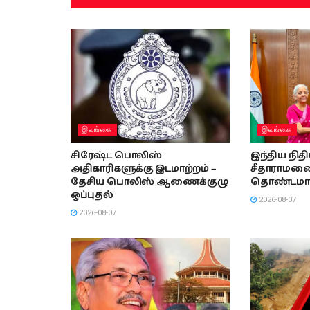
இலங்கை
இலங்கை
சிரேஷ்ட பொலிஸ்
இந்திய நித
அதிகாரிகளுக்கு இடமாற்றம் –
சீதாராமனை 
தேசிய பொலிஸ் ஆணைக்குழு
தொண்டமா
ஒப்புதல்
2026-08-07
2026-08-07