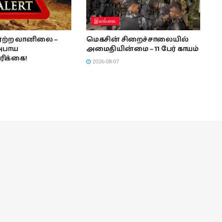
இலங்கை
ீரற்ற வானிலை –
மெகசின் சிறைச்சாலையில்
அபாய
அமைதியின்மை – 11 பேர் காயம்
ரிக்கை!
2026-08-07