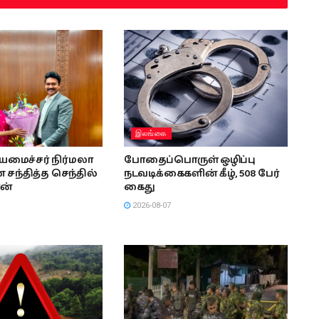
இலங்கை
ியமைச்சர் நிர்மலா
போதைப்பொருள் ஒழிப்பு
சந்தித்த செந்தில்
நடவடிக்கைகளின் கீழ், 508 பேர்
ன்
கைது
2026-08-07