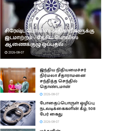
சிரேஷ்ட பொலிஸ் அதிகாரிகளுக்கு
இடமாற்றம் – தேசிய பொலிஸ்
ஆணைக்குழு ஒப்புதல்
2026-08-07
இந்திய நிதியமைச்சர்
நிர்மலா சீதாராமனை
சந்தித்த செந்தில்
தொண்டமான்
2026-08-07
போதைப்பொருள் ஒழிப்பு
நடவடிக்கைகளின் கீழ், 508
பேர் கைது
2026-08-07