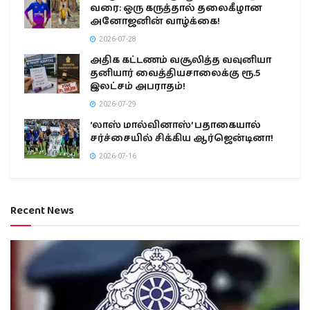
வரை: ஒரு கருத்தால் தலைகீழான
அனோஜனின் வாழ்க்கை!
2026-07-28
அதிக கட்டணம் வசூலித்த வவுனியா
தனியார் வைத்தியசாலைக்கு ரூ.5
இலட்சம் அபராதம்!
2026-07-29
‘லாஸ் மால்வினாஸ்’ பதாகையால்
சர்ச்சையில் சிக்கிய ஆர்ஜென்டினா!
2026-07-16
Recent News