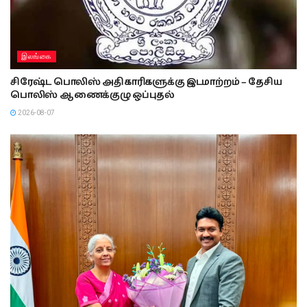
இலங்கை
சிரேஷ்ட பொலிஸ் அதிகாரிகளுக்கு இடமாற்றம் – தேசிய
பொலிஸ் ஆணைக்குழு ஒப்புதல்
2026-08-07