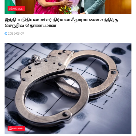
இலங்கை
இந்திய நிதியமைச்சர் நிர்மலா சீதாராமனை சந்தித்த
செந்தில் தொண்டமான்
2026-08-07
இலங்கை