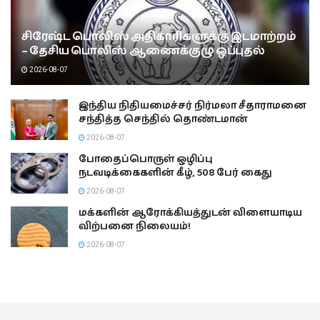
சிரேஷ்ட பொலிஸ் அதிகாரிகளுக்கு இடமாற்றம்
– தேசிய பொலிஸ் ஆணைக்குழு ஒப்புதல்
2026-08-07
இந்திய நிதியமைச்சர் நிர்மலா சீதாராமனை
சந்தித்த செந்தில் தொண்டமான்
2026-08-07
போதைப்பொருள் ஒழிப்பு
நடவடிக்கைகளின் கீழ், 508 பேர் கைது
2026-08-07
மக்களின் ஆரோக்கியத்துடன் விளையாடிய
விற்பனை நிலையம்!
2026-08-07