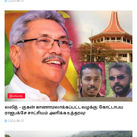
2026-08-07
இலங்கை
லலித் – குகன் காணாமலாக்கப்பட்ட வழக்கு: கோட்டாபய
ராஜபக்சே சாட்சியம் அளிக்க உத்தரவு!
2026-08-07