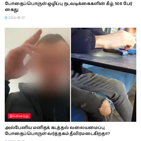
போதைப்பொருள் ஒழிப்பு நடவடிக்கைகளின் கீழ், 508 பேர்
கைது
2026-08-07
இங்கிலாந்து
அல்பேனிய மனிதக் கடத்தல் வலையமைப்பு
போதைப்பொருள் வர்த்தகம் தீவிரமடைகிறதா?