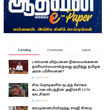
Trending
Comments
Latest
டாஸ்மாக் விற்பனை நிலையங்களை
தனியார்மயமாக்குவது குறித்து தமிழக
அரசு பரிசீலனை?
2026-07-29
சில நொடிகளில் நடந்த சோகம்:
கட்டான விபத்தின் அதிர்ச்சி CCTV
காட்சிகள்!
2026-07-31
கல்முனையிலிருந்து சவுதி சிறை